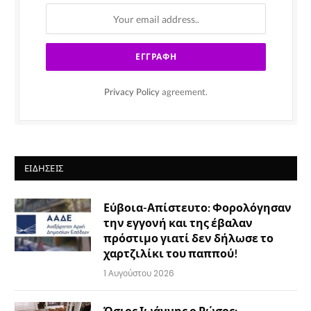
Privacy Policy
agreement.
ΕΙΔΉΣΕΙΣ
Εύβοια-Απίστευτο: Φορολόγησαν
την εγγονή και της έβαλαν
πρόστιμο γιατί δεν δήλωσε το
χαρτζιλίκι του παππού!
1 Αυγούστου 2026
Όσιος Ιωάννης ο Ρώσος: