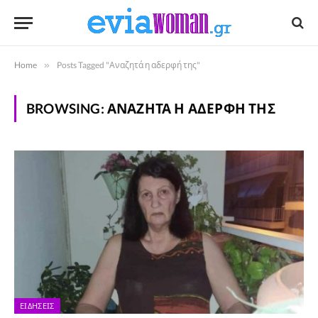
Home
»
Posts Tagged "Αναζητά η αδερφή της"
BROWSING:
ΑΝΑΖΗΤΆ Η ΑΔΕΡΦΉ ΤΗΣ
ΕΙΔΉΣΕΙΣ