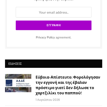
Privacy Policy
agreement.
ΕΙΔΉΣΕΙΣ
Εύβοια-Απίστευτο: Φορολόγησαν
την εγγονή και της έβαλαν
πρόστιμο γιατί δεν δήλωσε το
χαρτζιλίκι του παππού!
1 Αυγούστου 2026