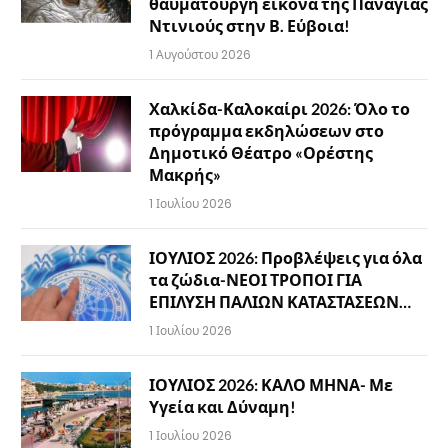
θαυματουργή εικόνα της Παναγίας
Ντινιούς στην Β. Εύβοια!
1 Αυγούστου 2026
Χαλκίδα-Καλοκαίρι 2026: Όλο το
πρόγραμμα εκδηλώσεων στο
Δημοτικό Θέατρο «Ορέστης
Μακρής»
1 Ιουλίου 2026
ΙΟΥΛΙΟΣ 2026: Προβλέψεις για όλα
τα ζώδια-ΝΕΟΙ ΤΡΟΠΟΙ ΓΙΑ
ΕΠΙΛΥΣΗ ΠΑΛΙΩΝ ΚΑΤΑΣΤΑΣΕΩΝ…
1 Ιουλίου 2026
ΙΟΥΛΙΟΣ 2026: ΚΑΛΟ ΜΗΝΑ- Με
Υγεία και Δύναμη!
1 Ιουλίου 2026