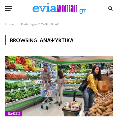
Home
»
Posts Tagged "αναψυκτικά"
BROWSING:
ΑΝΑΨΥΚΤΙΚΆ
ΕΙΔΉΣΕΙΣ