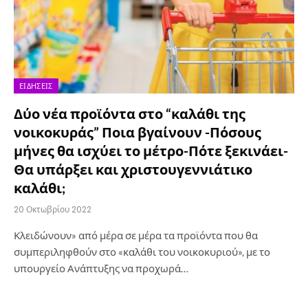
ΕΙΔΉΣΕΙΣ
Δύο νέα προϊόντα στο “καλάθι της
νοικοκυράς” Ποια βγαίνουν -Πόσους
μήνες θα ισχύει το μέτρο-Πότε ξεκινάει-
Θα υπάρξει και χριστουγεννιάτικο
καλάθι;
20 Οκτωβρίου 2022
Κλειδώνουν» από μέρα σε μέρα τα προϊόντα που θα
συμπεριληφθούν στο «καλάθι του νοικοκυριού», με το
υπουργείο Ανάπτυξης να προχωρά…