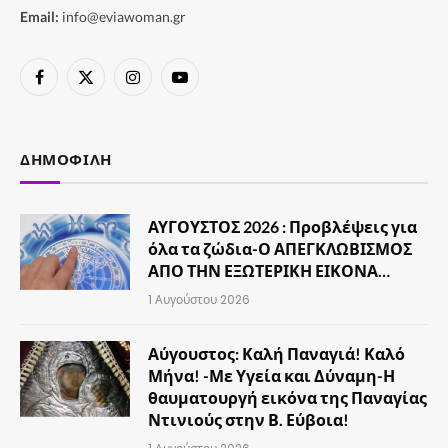
Email:
info@eviawoman.gr
Facebook
X
Instagram
YouTube
(Twitter)
ΔΗΜΟΦΙΛΉ
ΑΥΓΟΥΣΤΟΣ 2026 : Προβλέψεις για
όλα τα ζώδια-Ο ΑΠΕΓΚΛΩΒΙΣΜΟΣ
ΑΠΟ ΤΗΝ ΕΞΩΤΕΡΙΚΗ ΕΙΚΟΝΑ…
1 Αυγούστου 2026
Αύγουστος: Καλή Παναγιά! Καλό
Μήνα! -Με Υγεία και Δύναμη-Η
θαυματουργή εικόνα της Παναγίας
Ντινιούς στην Β. Εύβοια!