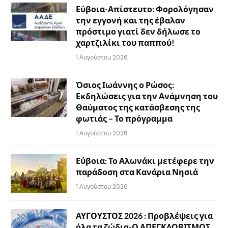
Εύβοια-Απίστευτο: Φορολόγησαν
την εγγονή και της έβαλαν
πρόστιμο γιατί δεν δήλωσε το
χαρτζιλίκι του παππού!
1 Αυγούστου 2026
Όσιος Ιωάννης ο Ρώσος:
Εκδηλώσεις για την Ανάμνηση του
Θαύματος της κατάσβεσης της
φωτιάς – Το πρόγραμμα
1 Αυγούστου 2026
Εύβοια: Το Αλωνάκι μετέφερε την
παράδοση στα Κανάρια Νησιά
1 Αυγούστου 2026
ΑΥΓΟΥΣΤΟΣ 2026 : Προβλέψεις για
όλα τα ζώδια-Ο ΑΠΕΓΚΛΩΒΙΣΜΟΣ