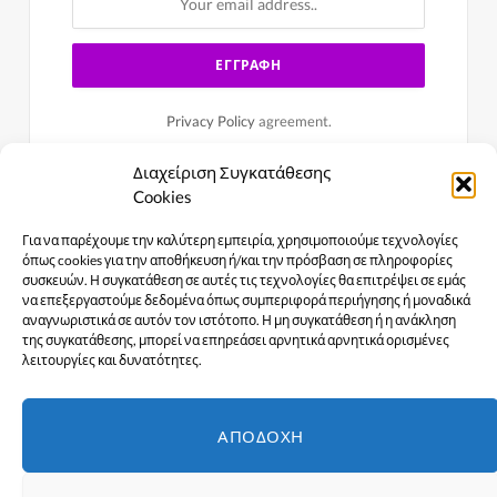
Privacy Policy
agreement.
Διαχείριση Συγκατάθεσης
Cookies
Για να παρέχουμε την καλύτερη εμπειρία, χρησιμοποιούμε τεχνολογίες
όπως cookies για την αποθήκευση ή/και την πρόσβαση σε πληροφορίες
συσκευών. Η συγκατάθεση σε αυτές τις τεχνολογίες θα επιτρέψει σε εμάς
να επεξεργαστούμε δεδομένα όπως συμπεριφορά περιήγησης ή μοναδικά
αναγνωριστικά σε αυτόν τον ιστότοπο. Η μη συγκατάθεση ή η ανάκληση
της συγκατάθεσης, μπορεί να επηρεάσει αρνητικά αρνητικά ορισμένες
λειτουργίες και δυνατότητες.
Facebook
X
Instagram
YouTube
ΑΠΟΔΟΧΉ
(Twitter)
ΑΡΧΙΚΉ
ΕΙΔΉΣΕΙΣ
ΠΟΛΙΤΙΣΜΌΣ