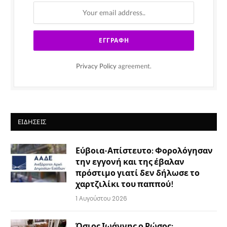
Privacy Policy
agreement.
ΕΙΔΉΣΕΙΣ
Εύβοια-Απίστευτο: Φορολόγησαν
την εγγονή και της έβαλαν
πρόστιμο γιατί δεν δήλωσε το
χαρτζιλίκι του παππού!
1 Αυγούστου 2026
Όσιος Ιωάννης ο Ρώσος: