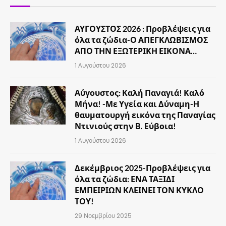
ΑΥΓΟΥΣΤΟΣ 2026 : Προβλέψεις για
όλα τα ζώδια-Ο ΑΠΕΓΚΛΩΒΙΣΜΟΣ
ΑΠΟ ΤΗΝ ΕΞΩΤΕΡΙΚΗ ΕΙΚΟΝΑ…
1 Αυγούστου 2026
Αύγουστος: Καλή Παναγιά! Καλό
Μήνα! -Με Υγεία και Δύναμη-Η
θαυματουργή εικόνα της Παναγίας
Ντινιούς στην Β. Εύβοια!
1 Αυγούστου 2026
Δεκέμβριος 2025-Προβλέψεις για
όλα τα ζώδια: ΕΝΑ ΤΑΞΙΔΙ
ΕΜΠΕΙΡΙΩΝ ΚΛΕΙΝΕΙ ΤΟΝ ΚΥΚΛΟ
ΤΟΥ!
29 Νοεμβρίου 2025