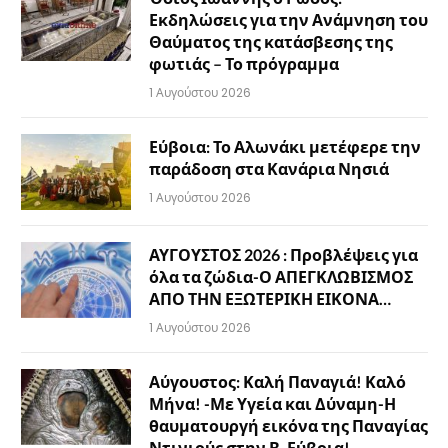
Εκδηλώσεις για την Ανάμνηση του
Θαύματος της κατάσβεσης της
φωτιάς – Το πρόγραμμα
1 Αυγούστου 2026
Εύβοια: Το Αλωνάκι μετέφερε την
παράδοση στα Κανάρια Νησιά
1 Αυγούστου 2026
ΑΥΓΟΥΣΤΟΣ 2026 : Προβλέψεις για
όλα τα ζώδια-Ο ΑΠΕΓΚΛΩΒΙΣΜΟΣ
ΑΠΟ ΤΗΝ ΕΞΩΤΕΡΙΚΗ ΕΙΚΟΝΑ…
1 Αυγούστου 2026
Αύγουστος: Καλή Παναγιά! Καλό
Μήνα! -Με Υγεία και Δύναμη-Η
θαυματουργή εικόνα της Παναγίας
Ντινιούς στην Β. Εύβοια!