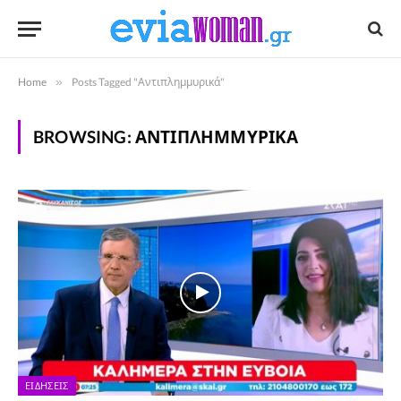
Home
»
Posts Tagged "Αντιπλημμυρικά"
BROWSING:
ΑΝΤΙΠΛΗΜΜΥΡΙΚΆ
ΕΙΔΉΣΕΙΣ