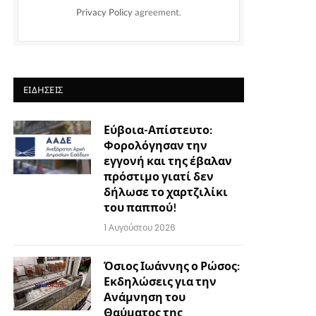
Privacy Policy
agreement.
ΕΙΔΉΣΕΙΣ
Εύβοια-Απίστευτο:
Φορολόγησαν την
εγγονή και της έβαλαν
πρόστιμο γιατί δεν
δήλωσε το χαρτζιλίκι
του παππού!
1 Αυγούστου 2026
Όσιος Ιωάννης ο Ρώσος:
Εκδηλώσεις για την
Ανάμνηση του
Θαύματος της