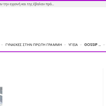
Εύβοια-Απίστευτο: Φορολόγησαν την εγγονή και της έβαλαν πρόστιμο γιατί δεν δήλωσε το χαρτζιλίκι του παππού!
ΓΥΝΑΊΚΕΣ ΣΤΗΝ ΠΡΏΤΗ ΓΡΑΜΜΉ
ΥΓΕΊΑ
GOSSIP …