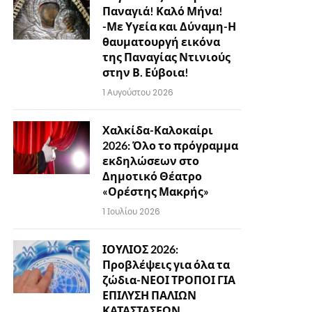
Παναγιά! Καλό Μήνα!
-Με Υγεία και Δύναμη-Η
θαυματουργή εικόνα
της Παναγίας Ντινιούς
στην Β. Εύβοια!
1 Αυγούστου 2026
Χαλκίδα-Καλοκαίρι
2026: Όλο το πρόγραμμα
εκδηλώσεων στο
Δημοτικό Θέατρο
«Ορέστης Μακρής»
1 Ιουλίου 2026
ΙΟΥΛΙΟΣ 2026:
Προβλέψεις για όλα τα
ζώδια-ΝΕΟΙ ΤΡΟΠΟΙ ΓΙΑ
ΕΠΙΛΥΣΗ ΠΑΛΙΩΝ
ΚΑΤΑΣΤΑΣΕΩΝ…