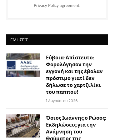
Privacy Policy
agreement.
ΕΙΔΉΣΕΙΣ
Εύβοια-Απίστευτο:
Φορολόγησαν την
εγγονή και της έβαλαν
πρόστιμο γιατί δεν
δήλωσε το χαρτζιλίκι
του παππού!
1 Αυγούστου 2026
Όσιος Ιωάννης ο Ρώσος:
Εκδηλώσεις για την
Ανάμνηση του
Θαύματος της