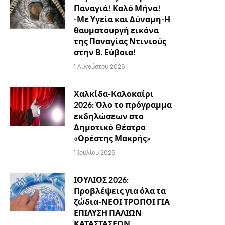
Παναγιά! Καλό Μήνα!
-Με Υγεία και Δύναμη-Η
θαυματουργή εικόνα
της Παναγίας Ντινιούς
στην Β. Εύβοια!
1 Αυγούστου 2026
Χαλκίδα-Καλοκαίρι
2026: Όλο το πρόγραμμα
εκδηλώσεων στο
Δημοτικό Θέατρο
«Ορέστης Μακρής»
1 Ιουλίου 2026
ΙΟΥΛΙΟΣ 2026:
Προβλέψεις για όλα τα
ζώδια-ΝΕΟΙ ΤΡΟΠΟΙ ΓΙΑ
ΕΠΙΛΥΣΗ ΠΑΛΙΩΝ
ΚΑΤΑΣΤΑΣΕΩΝ…