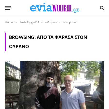
Home
»
Posts Tagged "Από τα Φάρασα στον ουρανό"
BROWSING:
ΑΠΌ ΤΑ ΦΆΡΑΣΑ ΣΤΟΝ
ΟΥΡΑΝΌ