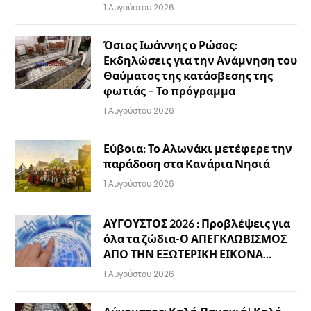
1 Αυγούστου 2026
Όσιος Ιωάννης ο Ρώσος:
Εκδηλώσεις για την Ανάμνηση του
Θαύματος της κατάσβεσης της
φωτιάς – Το πρόγραμμα
1 Αυγούστου 2026
Εύβοια: Το Αλωνάκι μετέφερε την
παράδοση στα Κανάρια Νησιά
1 Αυγούστου 2026
ΑΥΓΟΥΣΤΟΣ 2026 : Προβλέψεις για
όλα τα ζώδια-Ο ΑΠΕΓΚΛΩΒΙΣΜΟΣ
ΑΠΟ ΤΗΝ ΕΞΩΤΕΡΙΚΗ ΕΙΚΟΝΑ…
1 Αυγούστου 2026