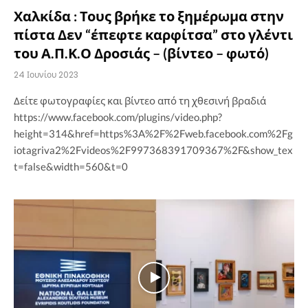
Χαλκίδα : Τους βρήκε το ξημέρωμα στην
πίστα Δεν “έπεφτε καρφίτσα” στο γλέντι
του Α.Π.Κ.Ο Δροσιάς – (βίντεο – φωτό)
24 Ιουνίου 2023
Δείτε φωτογραφίες και βίντεο από τη χθεσινή βραδιά
https://www.facebook.com/plugins/video.php?
height=314&href=https%3A%2F%2Fweb.facebook.com%2Fg
iotagriva2%2Fvideos%2F997368391709367%2F&show_tex
t=false&width=560&t=0