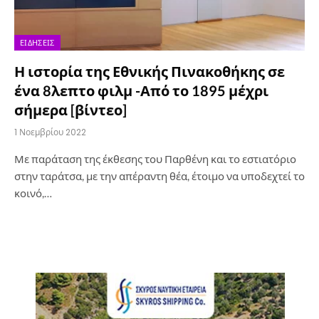
ΕΙΔΉΣΕΙΣ
Η ιστορία της Εθνικής Πινακοθήκης σε
ένα 8λεπτο φιλμ -Από το 1895 μέχρι
σήμερα [βίντεο]
1 Νοεμβρίου 2022
Με παράταση της έκθεσης του Παρθένη και το εστιατόριο
στην ταράτσα, με την απέραντη θέα, έτοιμο να υποδεχτεί το
κοινό,…