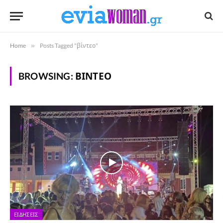
Home
»
Posts Tagged "βίντεο"
BROWSING:
ΒΊΝΤΕΟ
ΕΙΔΉΣΕΙΣ