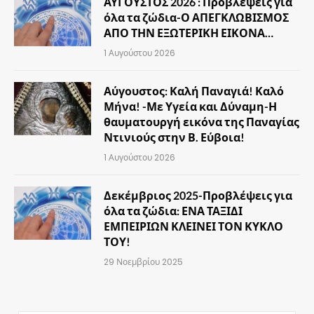
ΑΥΓΟΥΣΤΟΣ 2026 : Προβλέψεις για
όλα τα ζώδια-Ο ΑΠΕΓΚΛΩΒΙΣΜΟΣ
ΑΠΟ ΤΗΝ ΕΞΩΤΕΡΙΚΗ ΕΙΚΟΝΑ…
1 Αυγούστου 2026
Αύγουστος: Καλή Παναγιά! Καλό
Μήνα! -Με Υγεία και Δύναμη-Η
θαυματουργή εικόνα της Παναγίας
Ντινιούς στην Β. Εύβοια!
1 Αυγούστου 2026
Δεκέμβριος 2025-Προβλέψεις για
όλα τα ζώδια: ΕΝΑ ΤΑΞΙΔΙ
ΕΜΠΕΙΡΙΩΝ ΚΛΕΙΝΕΙ ΤΟΝ ΚΥΚΛΟ
ΤΟΥ!
29 Νοεμβρίου 2025