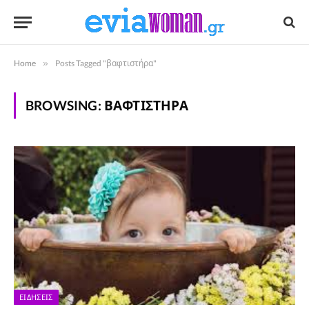
Home
»
Posts Tagged "βαφτιστήρα"
BROWSING:
ΒΑΦΤΙΣΤΉΡΑ
ΕΙΔΉΣΕΙΣ