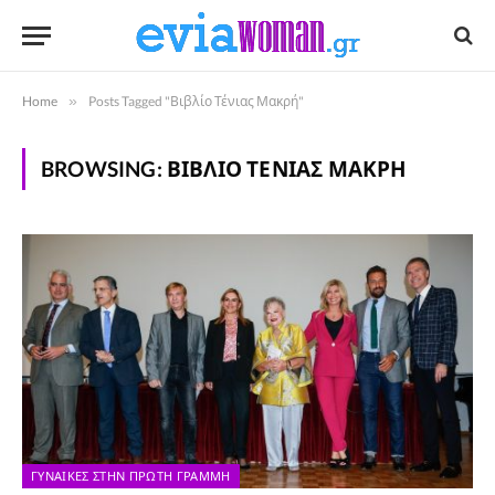
Home
»
Posts Tagged "Βιβλίο Τένιας Μακρή"
BROWSING:
ΒΙΒΛΊΟ ΤΈΝΙΑΣ ΜΑΚΡΉ
ΓΥΝΑΊΚΕΣ ΣΤΗΝ ΠΡΏΤΗ ΓΡΑΜΜΉ