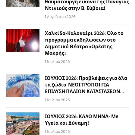
θαυματουργή εικόνα της Παναγίας
Ντινιούς στην Β. Εύβοια!
1 Αυγούστου 2026
Χαλκίδα-Καλοκαίρι 2026: Όλο το
πρόγραμμα εκδηλώσεων στο
Δημοτικό Θέατρο «Ορέστης
Μακρής»
1 Ιουλίου 2026
ΙΟΥΛΙΟΣ 2026: Προβλέψεις για όλα
τα ζώδια-ΝΕΟΙ ΤΡΟΠΟΙ ΓΙΑ
ΕΠΙΛΥΣΗ ΠΑΛΙΩΝ ΚΑΤΑΣΤΑΣΕΩΝ…
1 Ιουλίου 2026
ΙΟΥΛΙΟΣ 2026: ΚΑΛΟ ΜΗΝΑ- Με
Υγεία και Δύναμη!
1 Ιουλίου 2026