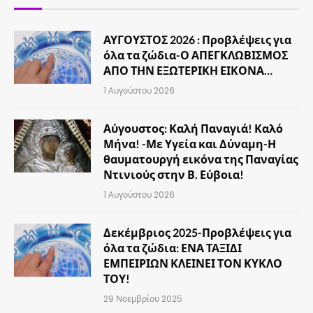
ΑΥΓΟΥΣΤΟΣ 2026 : Προβλέψεις για
όλα τα ζώδια-Ο ΑΠΕΓΚΛΩΒΙΣΜΟΣ
ΑΠΟ ΤΗΝ ΕΞΩΤΕΡΙΚΗ ΕΙΚΟΝΑ…
1 Αυγούστου 2026
Αύγουστος: Καλή Παναγιά! Καλό
Μήνα! -Με Υγεία και Δύναμη-Η
θαυματουργή εικόνα της Παναγίας
Ντινιούς στην Β. Εύβοια!
1 Αυγούστου 2026
Δεκέμβριος 2025-Προβλέψεις για
όλα τα ζώδια: ΕΝΑ ΤΑΞΙΔΙ
ΕΜΠΕΙΡΙΩΝ ΚΛΕΙΝΕΙ ΤΟΝ ΚΥΚΛΟ
ΤΟΥ!
29 Νοεμβρίου 2025