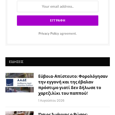
Privacy Policy
agreement.
ΕΙΔΉΣΕΙΣ
Εύβοια-Απίστευτο: Φορολόγησαν
την εγγονή και της έβαλαν
πρόστιμο γιατί δεν δήλωσε το
χαρτζιλίκι του παππού!
1 Αυγούστου 2026
Όσιος Ιωάννης ο Ρώσος: