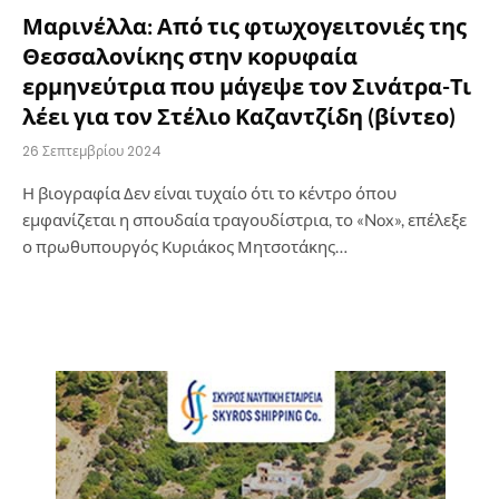
Μαρινέλλα: Από τις φτωχογειτονιές της
Θεσσαλονίκης στην κορυφαία
ερμηνεύτρια που μάγεψε τον Σινάτρα-Τι
λέει για τον Στέλιο Καζαντζίδη (βίντεο)
26 Σεπτεμβρίου 2024
Η βιογραφία Δεν είναι τυχαίο ότι το κέντρο όπου
εμφανίζεται η σπουδαία τραγουδίστρια, το «Nox», επέλεξε
ο πρωθυπουργός Κυριάκος Μητσοτάκης…