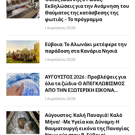
Εκδηλώσεις για την Ανάμνηση του
Θαύματος της κατάσβεσης της
φωτιάς – Το πρόγραμμα
1 Αυγούστου 2026
Εύβοια: Το Αλωνάκι μετέφερε την
παράδοση στα Κανάρια Νησιά
1 Αυγούστου 2026
ΑΥΓΟΥΣΤΟΣ 2026 : Προβλέψεις για
όλα τα ζώδια-Ο ΑΠΕΓΚΛΩΒΙΣΜΟΣ
ΑΠΟ ΤΗΝ ΕΞΩΤΕΡΙΚΗ ΕΙΚΟΝΑ…
1 Αυγούστου 2026
Αύγουστος: Καλή Παναγιά! Καλό
Μήνα! -Με Υγεία και Δύναμη-Η
θαυματουργή εικόνα της Παναγίας
Ντινιούς στην Β. Εύβοια!