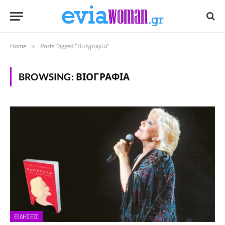
Home
»
Posts Tagged "Βιογραφία"
BROWSING:
ΒΙΟΓΡΑΦΊΑ
ΕΙΔΉΣΕΙΣ