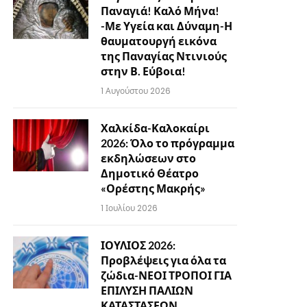
Παναγιά! Καλό Μήνα!
-Με Υγεία και Δύναμη-Η
θαυματουργή εικόνα
της Παναγίας Ντινιούς
στην Β. Εύβοια!
1 Αυγούστου 2026
Χαλκίδα-Καλοκαίρι
2026: Όλο το πρόγραμμα
εκδηλώσεων στο
Δημοτικό Θέατρο
«Ορέστης Μακρής»
1 Ιουλίου 2026
ΙΟΥΛΙΟΣ 2026:
Προβλέψεις για όλα τα
ζώδια-ΝΕΟΙ ΤΡΟΠΟΙ ΓΙΑ
ΕΠΙΛΥΣΗ ΠΑΛΙΩΝ
ΚΑΤΑΣΤΑΣΕΩΝ…