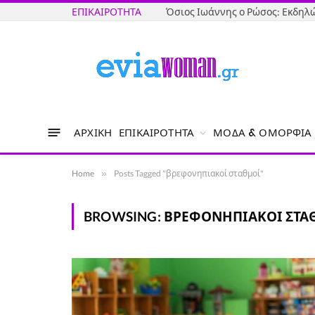
ΕΠΙΚΑΙΡΌΤΗΤΑ
ΑΡΧΙΚΉ
ΕΠΙΚΑΙΡΌΤΗΤΑ
ΜΌΔΑ & ΟΜΟΡΦΙΆ
Home
»
Posts Tagged "βρεφονηπιακοί σταθμοί"
BROWSING:
ΒΡΕΦΟΝΗΠΙΑΚΟΊ ΣΤΑ