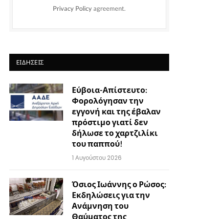
Privacy Policy
agreement.
ΕΙΔΉΣΕΙΣ
Εύβοια-Απίστευτο:
Φορολόγησαν την
εγγονή και της έβαλαν
πρόστιμο γιατί δεν
δήλωσε το χαρτζιλίκι
του παππού!
1 Αυγούστου 2026
Όσιος Ιωάννης ο Ρώσος:
Εκδηλώσεις για την
Ανάμνηση του
Θαύματος της