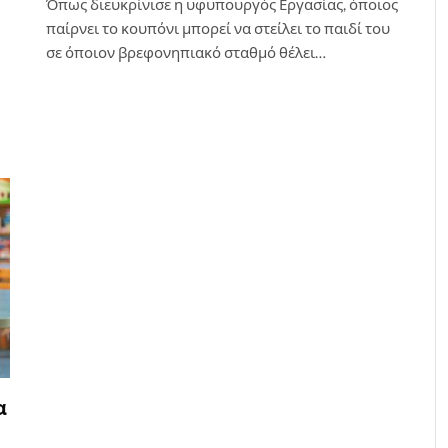
Όπως διευκρίνισε η υφυπουργός Εργασίας, όποιος
παίρνει το κουπόνι μπορεί να στείλει το παιδί του
σε όποιον βρεφονηπιακό σταθμό θέλει…
α