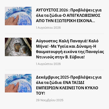
ΑΥΓΟΥΣΤΟΣ 2026 : Προβλέψεις για
όλα τα ζώδια-Ο ΑΠΕΓΚΛΩΒΙΣΜΟΣ
ΑΠΟ ΤΗΝ ΕΞΩΤΕΡΙΚΗ ΕΙΚΟΝΑ…
1 Αυγούστου 2026
Αύγουστος: Καλή Παναγιά! Καλό
Μήνα! -Με Υγεία και Δύναμη-Η
θαυματουργή εικόνα της Παναγίας
Ντινιούς στην Β. Εύβοια!
1 Αυγούστου 2026
Δεκέμβριος 2025-Προβλέψεις για
όλα τα ζώδια: ΕΝΑ ΤΑΞΙΔΙ
ΕΜΠΕΙΡΙΩΝ ΚΛΕΙΝΕΙ ΤΟΝ ΚΥΚΛΟ
ΤΟΥ!
29 Νοεμβρίου 2025