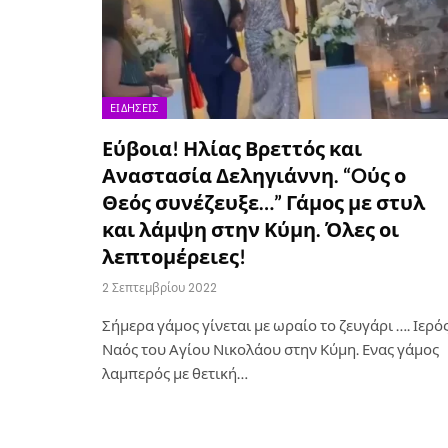
ΕΙΔΉΣΕΙΣ
Εύβοια! Ηλίας Βρεττός και
Αναστασία Δεληγιάννη. “Oύς ο
Θεός συνέζευξε…” Γάμος με στυλ
και λάμψη στην Κύμη. Όλες οι
λεπτομέρειες!
2 Σεπτεμβρίου 2022
Σήμερα γάμος γίνεται με ωραίο το ζευγάρι …. Ιερό
Ναός του Αγίου Νικολάου στην Κύμη. Ενας γάμος
λαμπερός με θετική…