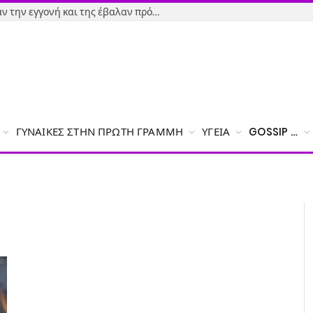
Εύβοια-Απίστευτο: Φορολόγησαν την εγγονή και της έβαλαν πρόστιμο γιατί δεν δήλωσε το χαρτζιλίκι του παππού!
ΓΥΝΑΊΚΕΣ ΣΤΗΝ ΠΡΏΤΗ ΓΡΑΜΜΉ
ΥΓΕΊΑ
GOSSIP …