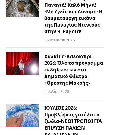
Παναγιά! Καλό Μήνα!
-Με Υγεία και Δύναμη-Η
θαυματουργή εικόνα
της Παναγίας Ντινιούς
στην Β. Εύβοια!
1 Αυγούστου 2026
Χαλκίδα-Καλοκαίρι
2026: Όλο το πρόγραμμα
εκδηλώσεων στο
Δημοτικό Θέατρο
«Ορέστης Μακρής»
1 Ιουλίου 2026
ΙΟΥΛΙΟΣ 2026:
Προβλέψεις για όλα τα
ζώδια-ΝΕΟΙ ΤΡΟΠΟΙ ΓΙΑ
ΕΠΙΛΥΣΗ ΠΑΛΙΩΝ
ΚΑΤΑΣΤΑΣΕΩΝ…