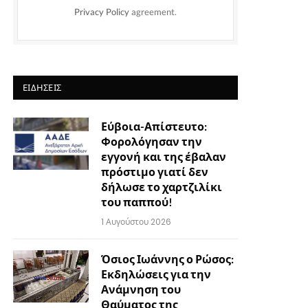
Privacy Policy
agreement.
ΕΙΔΉΣΕΙΣ
Εύβοια-Απίστευτο:
Φορολόγησαν την
εγγονή και της έβαλαν
πρόστιμο γιατί δεν
δήλωσε το χαρτζιλίκι
του παππού!
1 Αυγούστου 2026
Όσιος Ιωάννης ο Ρώσος:
Εκδηλώσεις για την
Ανάμνηση του
Θαύματος της