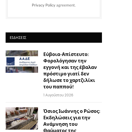
Privacy Policy
agreement.
ΕΙΔΉΣΕΙΣ
Εύβοια-Απίστευτο:
Φορολόγησαν την
εγγονή και της έβαλαν
πρόστιμο γιατί δεν
δήλωσε το χαρτζιλίκι
του παππού!
1 Αυγούστου 2026
Όσιος Ιωάννης ο Ρώσος:
Εκδηλώσεις για την
Ανάμνηση του
Θαύματος της