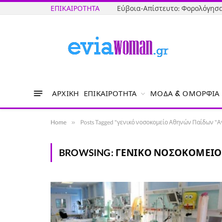
ΕΠΙΚΑΙΡΌΤΗΤΑ
ΑΡΧΙΚΉ
ΕΠΙΚΑΙΡΌΤΗΤΑ
ΜΌΔΑ & ΟΜΟΡΦΙΆ
Home
»
Posts Tagged "γενικό νοσοκομείο Αθηνών Παίδων "Α
BROWSING:
ΓΕΝΙΚΌ ΝΟΣΟΚΟΜΕΊΟ 