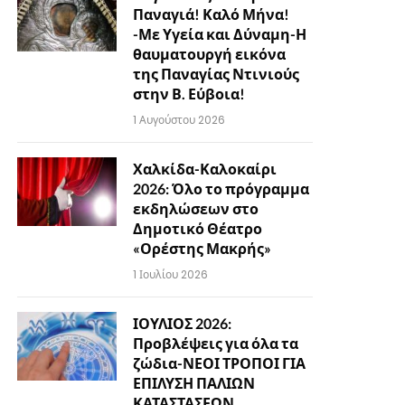
Παναγιά! Καλό Μήνα!
-Με Υγεία και Δύναμη-Η
θαυματουργή εικόνα
της Παναγίας Ντινιούς
στην Β. Εύβοια!
1 Αυγούστου 2026
Χαλκίδα-Καλοκαίρι
2026: Όλο το πρόγραμμα
εκδηλώσεων στο
Δημοτικό Θέατρο
«Ορέστης Μακρής»
1 Ιουλίου 2026
ΙΟΥΛΙΟΣ 2026:
Προβλέψεις για όλα τα
ζώδια-ΝΕΟΙ ΤΡΟΠΟΙ ΓΙΑ
ΕΠΙΛΥΣΗ ΠΑΛΙΩΝ
ΚΑΤΑΣΤΑΣΕΩΝ…