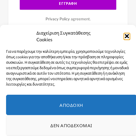
Privacy Policy
agreement.
Διαχείριση Συγκατάθεσης
Cookies
Για να παρέχουμε την καλύτερη εμπειρία, χρησιμοποιούμε τεχνολογίες
όπως cookies για την αποθήκευση ή/και την πρόσβαση σε πληροφορίες
συσκευών. Η συγκατάθεση σε αυτές τις τεχνολογίες θα επιτρέψει σε εμάς
να επεξεργαστούμε δεδομένα όπως συμπεριφορά περιήγησης ή μοναδικά
αναγνωριστικά σε αυτόν τον ιστότοπο. Η μη συγκατάθεση ή η ανάκληση
της συγκατάθεσης, μπορεί να επηρεάσει αρνητικά αρνητικά ορισμένες
λειτουργίες και δυνατότητες.
Facebook
X
Instagram
YouTube
ΑΠΟΔΟΧΉ
(Twitter)
ΑΡΧΙΚΉ
ΕΙΔΉΣΕΙΣ
ΠΟΛΙΤΙΣΜΌΣ
ΔΕΝ ΑΠΟΔΈΧΟΜΑΙ
ΓΥΝΑΊΚΕΣ ΣΤΗΝ ΠΡΏΤΗ ΓΡΑΜΜΉ