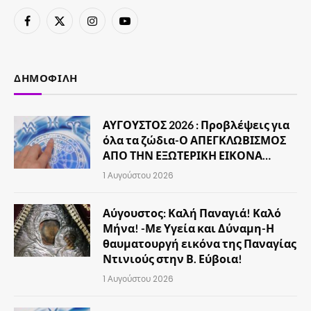
Facebook
X
Instagram
YouTube
(Twitter)
ΔΗΜΟΦΙΛΉ
ΑΥΓΟΥΣΤΟΣ 2026 : Προβλέψεις για
όλα τα ζώδια-Ο ΑΠΕΓΚΛΩΒΙΣΜΟΣ
ΑΠΟ ΤΗΝ ΕΞΩΤΕΡΙΚΗ ΕΙΚΟΝΑ…
1 Αυγούστου 2026
Αύγουστος: Καλή Παναγιά! Καλό
Μήνα! -Με Υγεία και Δύναμη-Η
θαυματουργή εικόνα της Παναγίας
Ντινιούς στην Β. Εύβοια!
1 Αυγούστου 2026