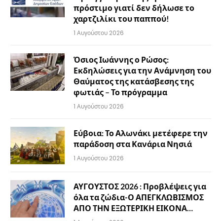
πρόστιμο γιατί δεν δήλωσε το
χαρτζιλίκι του παππού!
1 Αυγούστου 2026
Όσιος Ιωάννης ο Ρώσος:
Εκδηλώσεις για την Ανάμνηση του
Θαύματος της κατάσβεσης της
φωτιάς – Το πρόγραμμα
1 Αυγούστου 2026
Εύβοια: Το Αλωνάκι μετέφερε την
παράδοση στα Κανάρια Νησιά
1 Αυγούστου 2026
ΑΥΓΟΥΣΤΟΣ 2026 : Προβλέψεις για
όλα τα ζώδια-Ο ΑΠΕΓΚΛΩΒΙΣΜΟΣ
ΑΠΟ ΤΗΝ ΕΞΩΤΕΡΙΚΗ ΕΙΚΟΝΑ…