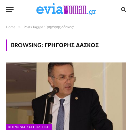
Home
»
Posts Tagged "Γρηγόρης Δάσκος"
BROWSING:
ΓΡΗΓΌΡΗΣ ΔΆΣΚΟΣ
ΚΟΙΝΩΝΊΑ ΚΑΙ ΠΟΛΙΤΙΚΉ