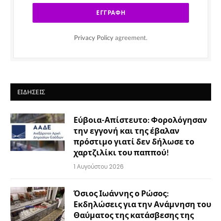
Privacy Policy
agreement.
ΕΙΔΉΣΕΙΣ
Εύβοια-Απίστευτο: Φορολόγησαν
την εγγονή και της έβαλαν
πρόστιμο γιατί δεν δήλωσε το
χαρτζιλίκι του παππού!
1 Αυγούστου 2026
Όσιος Ιωάννης ο Ρώσος:
Εκδηλώσεις για την Ανάμνηση του
Θαύματος της κατάσβεσης της