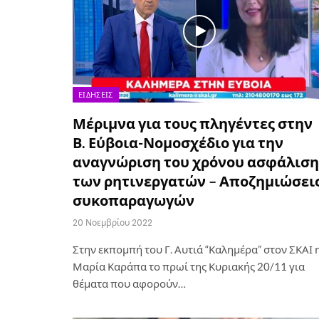
ΕΙΔΉΣΕΙΣ
Μέριμνα για τους πληγέντες στην
Β. Εύβοια-Νομοσχέδιο για την
αναγνώριση του χρόνου ασφάλιση
των ρητινεργατών – Αποζημιώσει
συκοπαραγωγών
20 Νοεμβρίου 2022
Στην εκπομπή του Γ. Αυτιά “Καλημέρα” στον ΣΚΑΙ 
Μαρία Καράπα το πρωί της Κυριακής 20/11 για
θέματα που αφορούν…