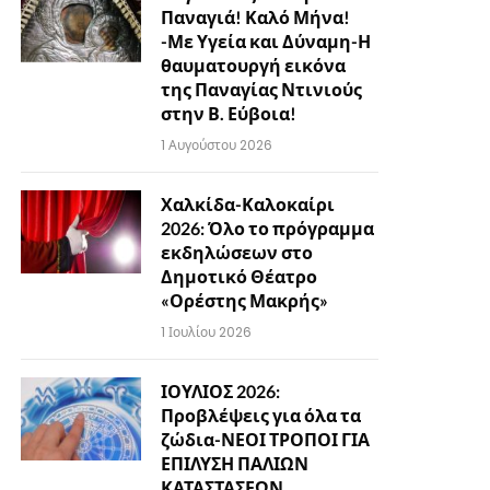
Παναγιά! Καλό Μήνα!
-Με Υγεία και Δύναμη-Η
θαυματουργή εικόνα
της Παναγίας Ντινιούς
στην Β. Εύβοια!
1 Αυγούστου 2026
Χαλκίδα-Καλοκαίρι
2026: Όλο το πρόγραμμα
εκδηλώσεων στο
Δημοτικό Θέατρο
«Ορέστης Μακρής»
1 Ιουλίου 2026
ΙΟΥΛΙΟΣ 2026:
Προβλέψεις για όλα τα
ζώδια-ΝΕΟΙ ΤΡΟΠΟΙ ΓΙΑ
ΕΠΙΛΥΣΗ ΠΑΛΙΩΝ
ΚΑΤΑΣΤΑΣΕΩΝ…