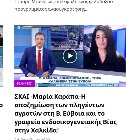
Σταύρο Μπένο ως επικεφαλή ενός φιλόδοξου
προγράμματος ανασυγκρότησης…
ΕΙΔΉΣΕΙΣ
ΣΚΑΙ -Μαρία Καράπα-Η
ο
αποζημίωση των πληγέντων
αγροτών στη Β. Εύβοια και το
γραφείο ενδοοικογενειακής Βίας
στην Χαλκίδα!
24 Οκτωβρίου 2022