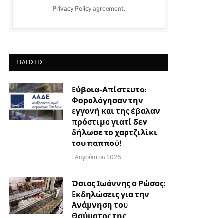
Privacy Policy
agreement.
ΕΙΔΉΣΕΙΣ
Εύβοια-Απίστευτο:
Φορολόγησαν την
εγγονή και της έβαλαν
πρόστιμο γιατί δεν
δήλωσε το χαρτζιλίκι
του παππού!
1 Αυγούστου 2026
Όσιος Ιωάννης ο Ρώσος:
Εκδηλώσεις για την
Ανάμνηση του
Θαύματος της