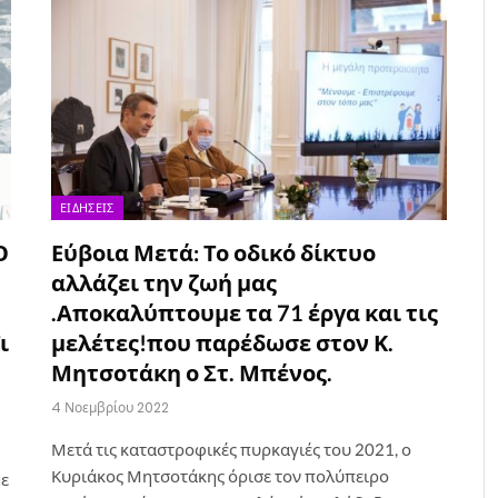
ΕΙΔΉΣΕΙΣ
Ο
Εύβοια Μετά: Το οδικό δίκτυο
αλλάζει την ζωή μας
.Αποκαλύπτουμε τα 71 έργα και τις
ι
μελέτες!που παρέδωσε στον Κ.
Μητσοτάκη ο Στ. Μπένος.
4 Νοεμβρίου 2022
Μετά τις καταστροφικές πυρκαγιές του 2021, ο
Κυριάκος Μητσοτάκης όρισε τον πολύπειρο
με