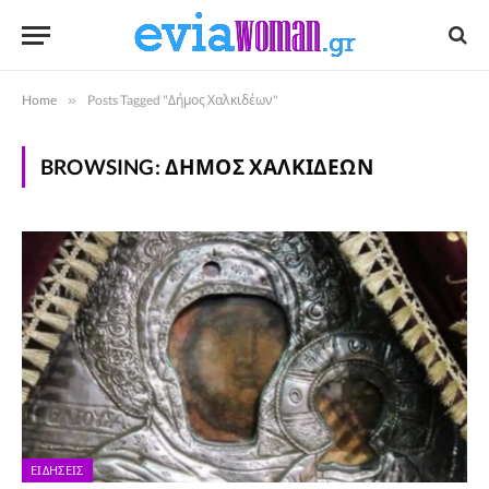
Home
»
Posts Tagged "Δήμος Χαλκιδέων"
BROWSING:
ΔΉΜΟΣ ΧΑΛΚΙΔΈΩΝ
ΕΙΔΉΣΕΙΣ