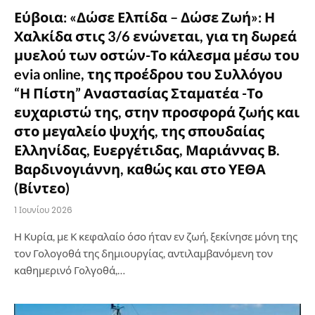
Εύβοια: «Δώσε Ελπίδα – Δώσε Ζωή»: Η
Χαλκίδα στις 3/6 ενώνεται, για τη δωρεά
μυελού των οστών-Το κάλεσμα μέσω του
evia online, της προέδρου του Συλλόγου
“Η Πίστη” Αναστασίας Σταματέα -Το
ευχαριστώ της, στην προσφορά ζωής και
στο μεγαλείο ψυχής, της σπουδαίας
Ελληνίδας, Ευεργέτιδας, Μαριάννας Β.
Βαρδινογιάννη, καθώς και στο ΥΕΘΑ
(Βίντεο)
1 Ιουνίου 2026
Η Κυρία, με Κ κεφαλαίο όσο ήταν εν ζωή, ξεκίνησε μόνη της
τον Γολογοθά της δημιουργίας, αντιλαμβανόμενη τον
καθημερινό Γολγοθά,…