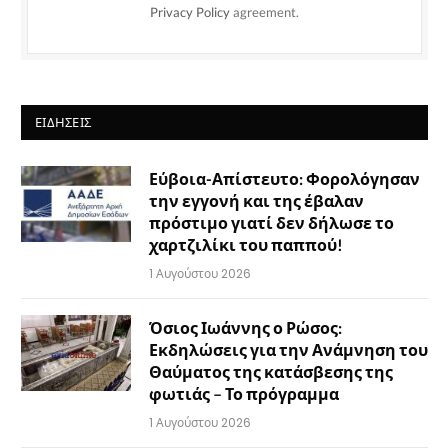
Privacy Policy
agreement.
ΕΙΔΉΣΕΙΣ
Εύβοια-Απίστευτο: Φορολόγησαν
την εγγονή και της έβαλαν
πρόστιμο γιατί δεν δήλωσε το
χαρτζιλίκι του παππού!
1 Αυγούστου 2026
Όσιος Ιωάννης ο Ρώσος:
Εκδηλώσεις για την Ανάμνηση του
Θαύματος της κατάσβεσης της
φωτιάς – Το πρόγραμμα
1 Αυγούστου 2026