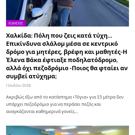
ΕΙΔΉΣΕΙΣ
Χαλκίδα: Πόλη που ζεις κατά τύχη…
Επικίνδυνα σλάλομ μέσα σε κεντρικό
δρόμο για μητέρες, βρέφη και μαθητές-Η
Έλενα Βάκα έφτιαξε ποδηλατόδρομο,
αλλά όχι πεζοδρόμιο -Ποιος θα φταίει αν
συμβεί ατύχημα;
1 Ιουλίου 2026
Ακριβώς έξω από το κατάστημα «Τόγια» για 15 μέτρα δεν
υπάρχει πεζοδρόμιο για να περάσει πεζός και
αναγκάζονται καθημερινά γονείς…