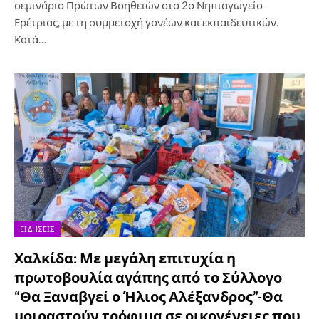
σεμινάριο Πρώτων Βοηθειών στο 2ο Νηπιαγωγείο
Ερέτριας, με τη συμμετοχή γονέων και εκπαιδευτικών.
Κατά…
ΕΙΔΉΣΕΙΣ
Χαλκίδα: Με μεγάλη επιτυχία η
πρωτοβουλία αγάπης από το Σύλλογο
“Θα Ξαναβγεί ο Ήλιος Αλέξανδρος”-Θα
μοιραστούν τρόφιμα σε οικογένειες που