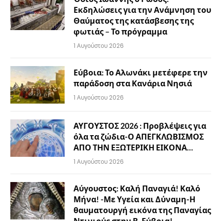
Εκδηλώσεις για την Ανάμνηση του
Θαύματος της κατάσβεσης της
φωτιάς – Το πρόγραμμα
1 Αυγούστου 2026
Εύβοια: Το Αλωνάκι μετέφερε την
παράδοση στα Κανάρια Νησιά
1 Αυγούστου 2026
ΑΥΓΟΥΣΤΟΣ 2026 : Προβλέψεις για
όλα τα ζώδια-Ο ΑΠΕΓΚΛΩΒΙΣΜΟΣ
ΑΠΟ ΤΗΝ ΕΞΩΤΕΡΙΚΗ ΕΙΚΟΝΑ…
1 Αυγούστου 2026
Αύγουστος: Καλή Παναγιά! Καλό
Μήνα! -Με Υγεία και Δύναμη-Η
θαυματουργή εικόνα της Παναγίας
Ντινιούς στην Β. Εύβοια!