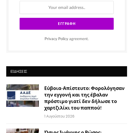
Privacy Policy
agreement.
ΕΙΔΉΣΕΙΣ
Εύβοια-Απίστευτο: Φορολόγησαν
την εγγονή και της έβαλαν
πρόστιμο γιατί δεν δήλωσε το
χαρτζιλίκι του παππού!
1 Αυγούστου 2026
Όσιος Ιωάννης ο Ρώσος: