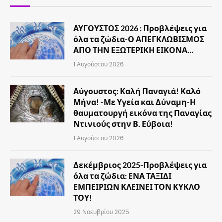
ΑΥΓΟΥΣΤΟΣ 2026 : Προβλέψεις για
όλα τα ζώδια-Ο ΑΠΕΓΚΛΩΒΙΣΜΟΣ
ΑΠΟ ΤΗΝ ΕΞΩΤΕΡΙΚΗ ΕΙΚΟΝΑ…
1 Αυγούστου 2026
Αύγουστος: Καλή Παναγιά! Καλό
Μήνα! -Με Υγεία και Δύναμη-Η
θαυματουργή εικόνα της Παναγίας
Ντινιούς στην Β. Εύβοια!
1 Αυγούστου 2026
Δεκέμβριος 2025-Προβλέψεις για
όλα τα ζώδια: ΕΝΑ ΤΑΞΙΔΙ
ΕΜΠΕΙΡΙΩΝ ΚΛΕΙΝΕΙ ΤΟΝ ΚΥΚΛΟ
ΤΟΥ!
29 Νοεμβρίου 2025