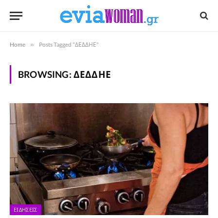
Home
»
Posts Tagged "ΔΕΔΔΗΕ"
BROWSING:
ΔΕΔΔΗΕ
ΕΙΔΉΣΕΙΣ