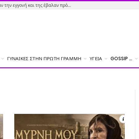
Εύβοια-Απίστευτο: Φορολόγησαν την εγγονή και της έβαλαν πρόστιμο γιατί δεν δήλωσε το χαρτζιλίκι του παππού!
ΓΥΝΑΊΚΕΣ ΣΤΗΝ ΠΡΏΤΗ ΓΡΑΜΜΉ
ΥΓΕΊΑ
GOSSIP …