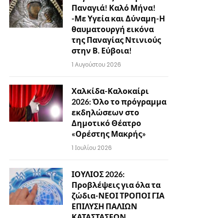
Παναγιά! Καλό Μήνα!
-Με Υγεία και Δύναμη-Η
θαυματουργή εικόνα
της Παναγίας Ντινιούς
στην Β. Εύβοια!
1 Αυγούστου 2026
Χαλκίδα-Καλοκαίρι
2026: Όλο το πρόγραμμα
εκδηλώσεων στο
Δημοτικό Θέατρο
«Ορέστης Μακρής»
1 Ιουλίου 2026
ΙΟΥΛΙΟΣ 2026:
Προβλέψεις για όλα τα
ζώδια-ΝΕΟΙ ΤΡΟΠΟΙ ΓΙΑ
ΕΠΙΛΥΣΗ ΠΑΛΙΩΝ
ΚΑΤΑΣΤΑΣΕΩΝ…