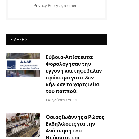
Privacy Policy
agreement.
ΕΙΔΉΣΕΙΣ
Εύβοια-Απίστευτο:
Φορολόγησαν την
εγγονή και της έβαλαν
πρόστιμο γιατί δεν
δήλωσε το χαρτζιλίκι
του παππού!
1 Αυγούστου 2026
Όσιος Ιωάννης ο Ρώσος:
Εκδηλώσεις για την
Ανάμνηση του
Θαύματος της