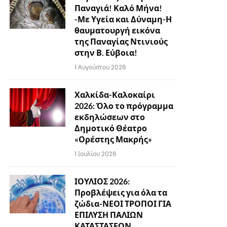
Παναγιά! Καλό Μήνα!
-Με Υγεία και Δύναμη-Η
θαυματουργή εικόνα
της Παναγίας Ντινιούς
στην Β. Εύβοια!
1 Αυγούστου 2026
Χαλκίδα-Καλοκαίρι
2026: Όλο το πρόγραμμα
εκδηλώσεων στο
Δημοτικό Θέατρο
«Ορέστης Μακρής»
1 Ιουλίου 2026
ΙΟΥΛΙΟΣ 2026:
Προβλέψεις για όλα τα
ζώδια-ΝΕΟΙ ΤΡΟΠΟΙ ΓΙΑ
ΕΠΙΛΥΣΗ ΠΑΛΙΩΝ
ΚΑΤΑΣΤΑΣΕΩΝ…