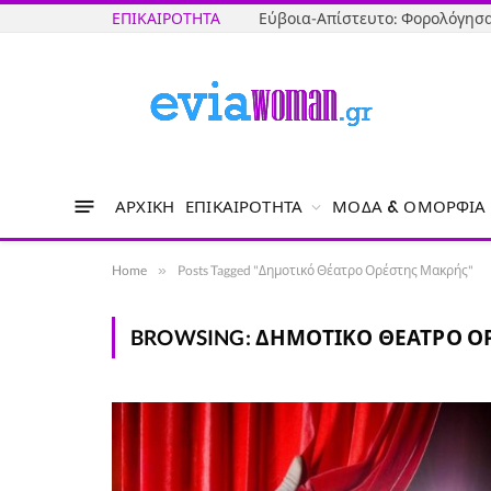
ΕΠΙΚΑΙΡΌΤΗΤΑ
ΑΡΧΙΚΉ
ΕΠΙΚΑΙΡΌΤΗΤΑ
ΜΌΔΑ & ΟΜΟΡΦΙΆ
Home
»
Posts Tagged "Δημοτικό Θέατρο Ορέστης Μακρής"
BROWSING:
ΔΗΜΟΤΙΚΌ ΘΈΑΤΡΟ Ο