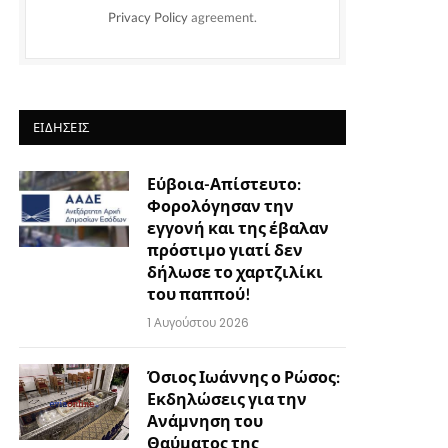
Privacy Policy
agreement.
ΕΙΔΉΣΕΙΣ
Εύβοια-Απίστευτο:
Φορολόγησαν την
εγγονή και της έβαλαν
πρόστιμο γιατί δεν
δήλωσε το χαρτζιλίκι
του παππού!
1 Αυγούστου 2026
Όσιος Ιωάννης ο Ρώσος:
Εκδηλώσεις για την
Ανάμνηση του
Θαύματος της