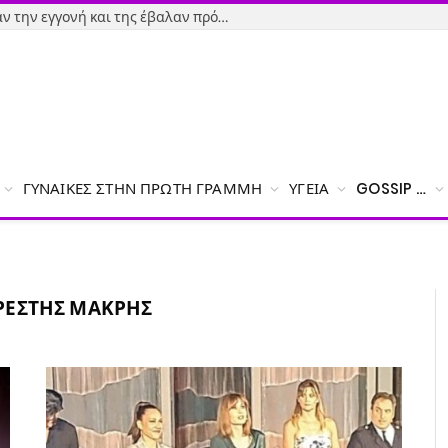
Εύβοια-Απίστευτο: Φορολόγησαν την εγγονή και της έβαλαν πρόστιμο γιατί δεν δήλωσε το χαρτζιλίκι του παππού!
ΓΥΝΑΊΚΕΣ ΣΤΗΝ ΠΡΏΤΗ ΓΡΑΜΜΉ
ΥΓΕΊΑ
GOSSIP …
ΡΈΣΤΗΣ ΜΑΚΡΉΣ