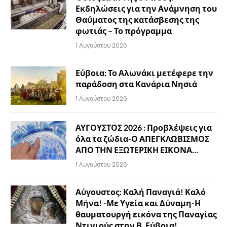
Εκδηλώσεις για την Ανάμνηση του
Θαύματος της κατάσβεσης της
φωτιάς – Το πρόγραμμα
1 Αυγούστου 2026
Εύβοια: Το Αλωνάκι μετέφερε την
παράδοση στα Κανάρια Νησιά
1 Αυγούστου 2026
ΑΥΓΟΥΣΤΟΣ 2026 : Προβλέψεις για
όλα τα ζώδια-Ο ΑΠΕΓΚΛΩΒΙΣΜΟΣ
ΑΠΟ ΤΗΝ ΕΞΩΤΕΡΙΚΗ ΕΙΚΟΝΑ…
1 Αυγούστου 2026
Αύγουστος: Καλή Παναγιά! Καλό
Μήνα! -Με Υγεία και Δύναμη-Η
θαυματουργή εικόνα της Παναγίας
Ντινιούς στην Β. Εύβοια!