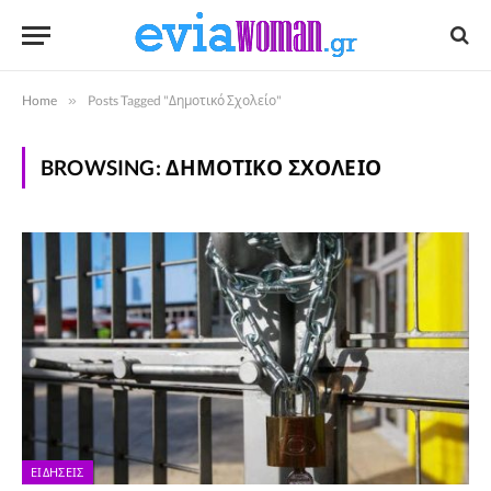
Home
»
Posts Tagged "Δημοτικό Σχολείο"
BROWSING:
ΔΗΜΟΤΙΚΌ ΣΧΟΛΕΊΟ
ΕΙΔΉΣΕΙΣ