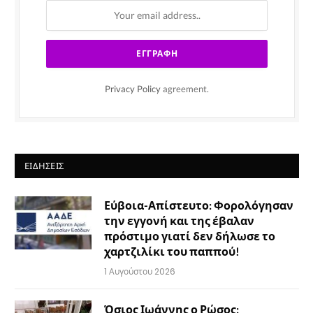
Privacy Policy
agreement.
ΕΙΔΉΣΕΙΣ
Εύβοια-Απίστευτο: Φορολόγησαν
την εγγονή και της έβαλαν
πρόστιμο γιατί δεν δήλωσε το
χαρτζιλίκι του παππού!
1 Αυγούστου 2026
Όσιος Ιωάννης ο Ρώσος: