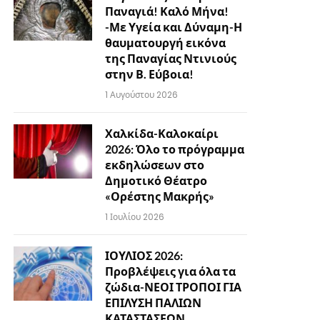
Παναγιά! Καλό Μήνα!
-Με Υγεία και Δύναμη-Η
θαυματουργή εικόνα
της Παναγίας Ντινιούς
στην Β. Εύβοια!
1 Αυγούστου 2026
Χαλκίδα-Καλοκαίρι
2026: Όλο το πρόγραμμα
εκδηλώσεων στο
Δημοτικό Θέατρο
«Ορέστης Μακρής»
1 Ιουλίου 2026
ΙΟΥΛΙΟΣ 2026:
Προβλέψεις για όλα τα
ζώδια-ΝΕΟΙ ΤΡΟΠΟΙ ΓΙΑ
ΕΠΙΛΥΣΗ ΠΑΛΙΩΝ
ΚΑΤΑΣΤΑΣΕΩΝ…