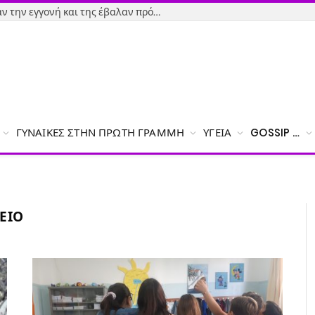
Εύβοια-Απίστευτο: Φορολόγησαν την εγγονή και της έβαλαν πρόστιμο γιατί δεν δήλωσε το χαρτζιλίκι του παππού!
ΓΥΝΑΊΚΕΣ ΣΤΗΝ ΠΡΏΤΗ ΓΡΑΜΜΉ
ΥΓΕΊΑ
GOSSIP …
ΕΊΟ