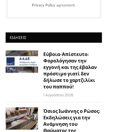
Privacy Policy
agreement.
ΕΙΔΉΣΕΙΣ
Εύβοια-Απίστευτο:
Φορολόγησαν την
εγγονή και της έβαλαν
πρόστιμο γιατί δεν
δήλωσε το χαρτζιλίκι
του παππού!
1 Αυγούστου 2026
Όσιος Ιωάννης ο Ρώσος:
Εκδηλώσεις για την
Ανάμνηση του
Θαύματος της