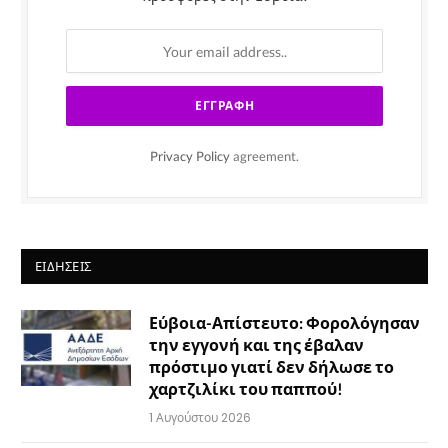
Privacy Policy
agreement.
ΕΙΔΉΣΕΙΣ
Εύβοια-Απίστευτο: Φορολόγησαν
την εγγονή και της έβαλαν
πρόστιμο γιατί δεν δήλωσε το
χαρτζιλίκι του παππού!
1 Αυγούστου 2026