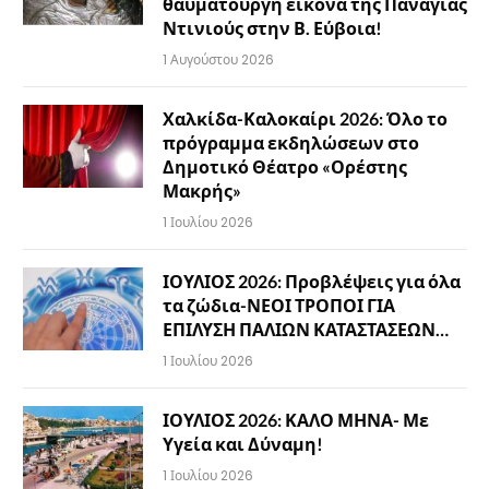
θαυματουργή εικόνα της Παναγίας
Ντινιούς στην Β. Εύβοια!
1 Αυγούστου 2026
Χαλκίδα-Καλοκαίρι 2026: Όλο το
πρόγραμμα εκδηλώσεων στο
Δημοτικό Θέατρο «Ορέστης
Μακρής»
1 Ιουλίου 2026
ΙΟΥΛΙΟΣ 2026: Προβλέψεις για όλα
τα ζώδια-ΝΕΟΙ ΤΡΟΠΟΙ ΓΙΑ
ΕΠΙΛΥΣΗ ΠΑΛΙΩΝ ΚΑΤΑΣΤΑΣΕΩΝ…
1 Ιουλίου 2026
ΙΟΥΛΙΟΣ 2026: ΚΑΛΟ ΜΗΝΑ- Με
Υγεία και Δύναμη!
1 Ιουλίου 2026