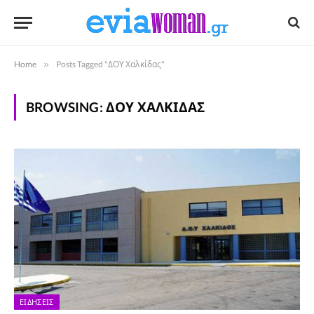
Home
»
Posts Tagged "ΔΟΥ Χαλκίδας"
BROWSING:
ΔΟΥ ΧΑΛΚΊΔΑΣ
ΕΙΔΉΣΕΙΣ