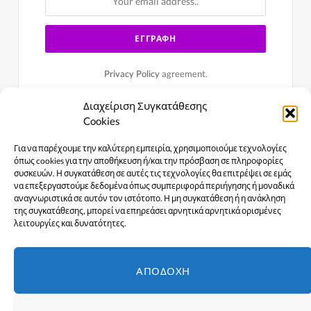
Privacy Policy
agreement.
Διαχείριση Συγκατάθεσης
Cookies
Για να παρέχουμε την καλύτερη εμπειρία, χρησιμοποιούμε τεχνολογίες
όπως cookies για την αποθήκευση ή/και την πρόσβαση σε πληροφορίες
συσκευών. Η συγκατάθεση σε αυτές τις τεχνολογίες θα επιτρέψει σε εμάς
να επεξεργαστούμε δεδομένα όπως συμπεριφορά περιήγησης ή μοναδικά
αναγνωριστικά σε αυτόν τον ιστότοπο. Η μη συγκατάθεση ή η ανάκληση
της συγκατάθεσης, μπορεί να επηρεάσει αρνητικά αρνητικά ορισμένες
λειτουργίες και δυνατότητες.
Facebook
X
Instagram
YouTube
ΑΠΟΔΟΧΉ
(Twitter)
ΑΡΧΙΚΉ
ΕΙΔΉΣΕΙΣ
ΠΟΛΙΤΙΣΜΌΣ