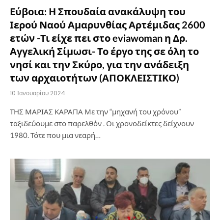
Εύβοια: Η Σπουδαία ανακάλυψη του
Ιερού Ναού Αμαρυνθίας Αρτέμιδας 2600
ετών -Τι είχε πει στο eviawoman η Δρ.
Αγγελική Σίμωσι- Το έργο της σε όλη το
νησί και την Σκύρο, για την ανάδειξη
των αρχαιοτήτων (ΑΠΟΚΛΕΙΣΤΙΚΟ)
10 Ιανουαρίου 2024
ΤΗΣ ΜΑΡΙΑΣ ΚΑΡΑΠΑ Με την “μηχανή του χρόνου”
ταξιδεύουμε στο παρελθόν . Οι χρονοδείκτες δείχνουν
1980. Τότε που μια νεαρή…