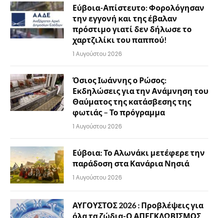
Εύβοια-Απίστευτο: Φορολόγησαν
την εγγονή και της έβαλαν
πρόστιμο γιατί δεν δήλωσε το
χαρτζιλίκι του παππού!
1 Αυγούστου 2026
Όσιος Ιωάννης ο Ρώσος:
Εκδηλώσεις για την Ανάμνηση του
Θαύματος της κατάσβεσης της
φωτιάς – Το πρόγραμμα
1 Αυγούστου 2026
Εύβοια: Το Αλωνάκι μετέφερε την
παράδοση στα Κανάρια Νησιά
1 Αυγούστου 2026
ΑΥΓΟΥΣΤΟΣ 2026 : Προβλέψεις για
όλα τα ζώδια-Ο ΑΠΕΓΚΛΩΒΙΣΜΟΣ