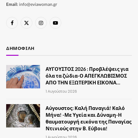
Email:
info@eviawoman.gr
Facebook
X
Instagram
YouTube
(Twitter)
ΔΗΜΟΦΙΛΉ
ΑΥΓΟΥΣΤΟΣ 2026 : Προβλέψεις για
όλα τα ζώδια-Ο ΑΠΕΓΚΛΩΒΙΣΜΟΣ
ΑΠΟ ΤΗΝ ΕΞΩΤΕΡΙΚΗ ΕΙΚΟΝΑ…
1 Αυγούστου 2026
Αύγουστος: Καλή Παναγιά! Καλό
Μήνα! -Με Υγεία και Δύναμη-Η
θαυματουργή εικόνα της Παναγίας
Ντινιούς στην Β. Εύβοια!
1 Αυγούστου 2026