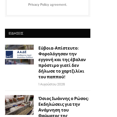
Privacy Policy
agreement.
ΕΙΔΉΣΕΙΣ
Εύβοια-Απίστευτο:
Φορολόγησαν την
εγγονή και της έβαλαν
πρόστιμο γιατί δεν
δήλωσε το χαρτζιλίκι
του παππού!
1 Αυγούστου 2026
Όσιος Ιωάννης ο Ρώσος:
Εκδηλώσεις για την
Ανάμνηση του
Θαύματος της