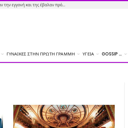
Εύβοια-Απίστευτο: Φορολόγησαν την εγγονή και της έβαλαν πρόστιμο γιατί δεν δήλωσε το χαρτζιλίκι του παππού!
ΓΥΝΑΊΚΕΣ ΣΤΗΝ ΠΡΏΤΗ ΓΡΑΜΜΉ
ΥΓΕΊΑ
GOSSIP …