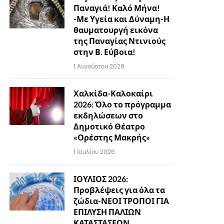
Παναγιά! Καλό Μήνα!
-Με Υγεία και Δύναμη-Η
θαυματουργή εικόνα
της Παναγίας Ντινιούς
στην Β. Εύβοια!
1 Αυγούστου 2026
Χαλκίδα-Καλοκαίρι
2026: Όλο το πρόγραμμα
εκδηλώσεων στο
Δημοτικό Θέατρο
«Ορέστης Μακρής»
1 Ιουλίου 2026
ΙΟΥΛΙΟΣ 2026:
Προβλέψεις για όλα τα
ζώδια-ΝΕΟΙ ΤΡΟΠΟΙ ΓΙΑ
ΕΠΙΛΥΣΗ ΠΑΛΙΩΝ
ΚΑΤΑΣΤΑΣΕΩΝ…