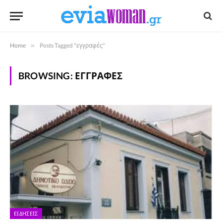
Home
»
Posts Tagged "εγγραφές"
BROWSING:
ΕΓΓΡΑΦΈΣ
ΕΙΔΉΣΕΙΣ