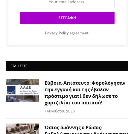
Privacy Policy
agreement.
ΕΙΔΉΣΕΙΣ
Εύβοια-Απίστευτο: Φορολόγησαν
την εγγονή και της έβαλαν
πρόστιμο γιατί δεν δήλωσε το
χαρτζιλίκι του παππού!
1 Αυγούστου 2026
Όσιος Ιωάννης ο Ρώσος:
Εκδηλώσεις για την Ανάμνηση του