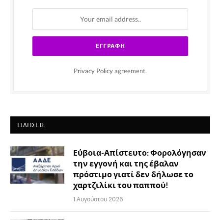
Privacy Policy
agreement.
ΕΙΔΉΣΕΙΣ
Εύβοια-Απίστευτο: Φορολόγησαν
την εγγονή και της έβαλαν
πρόστιμο γιατί δεν δήλωσε το
χαρτζιλίκι του παππού!
1 Αυγούστου 2026