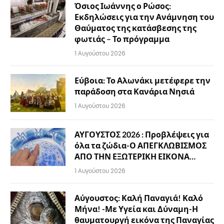
Όσιος Ιωάννης ο Ρώσος:
Εκδηλώσεις για την Ανάμνηση του
Θαύματος της κατάσβεσης της
φωτιάς – Το πρόγραμμα
1 Αυγούστου 2026
Εύβοια: Το Αλωνάκι μετέφερε την
παράδοση στα Κανάρια Νησιά
1 Αυγούστου 2026
ΑΥΓΟΥΣΤΟΣ 2026 : Προβλέψεις για
όλα τα ζώδια-Ο ΑΠΕΓΚΛΩΒΙΣΜΟΣ
ΑΠΟ ΤΗΝ ΕΞΩΤΕΡΙΚΗ ΕΙΚΟΝΑ…
1 Αυγούστου 2026
Αύγουστος: Καλή Παναγιά! Καλό
Μήνα! -Με Υγεία και Δύναμη-Η
θαυματουργή εικόνα της Παναγίας