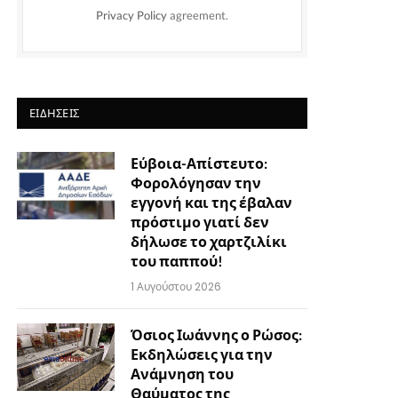
Privacy Policy
agreement.
ΕΙΔΉΣΕΙΣ
Εύβοια-Απίστευτο:
Φορολόγησαν την
εγγονή και της έβαλαν
πρόστιμο γιατί δεν
δήλωσε το χαρτζιλίκι
του παππού!
1 Αυγούστου 2026
Όσιος Ιωάννης ο Ρώσος:
Εκδηλώσεις για την
Ανάμνηση του
Θαύματος της