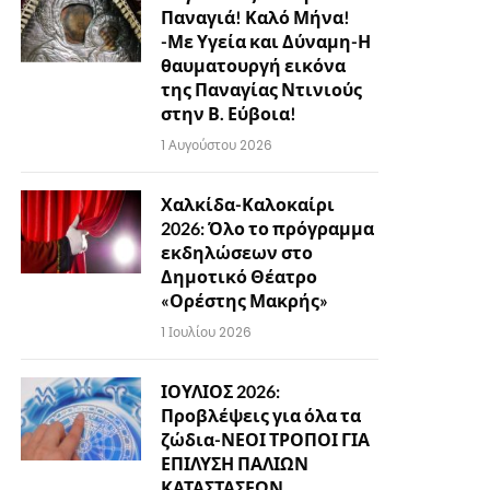
Παναγιά! Καλό Μήνα!
-Με Υγεία και Δύναμη-Η
θαυματουργή εικόνα
της Παναγίας Ντινιούς
στην Β. Εύβοια!
1 Αυγούστου 2026
Χαλκίδα-Καλοκαίρι
2026: Όλο το πρόγραμμα
εκδηλώσεων στο
Δημοτικό Θέατρο
«Ορέστης Μακρής»
1 Ιουλίου 2026
ΙΟΥΛΙΟΣ 2026:
Προβλέψεις για όλα τα
ζώδια-ΝΕΟΙ ΤΡΟΠΟΙ ΓΙΑ
ΕΠΙΛΥΣΗ ΠΑΛΙΩΝ
ΚΑΤΑΣΤΑΣΕΩΝ…