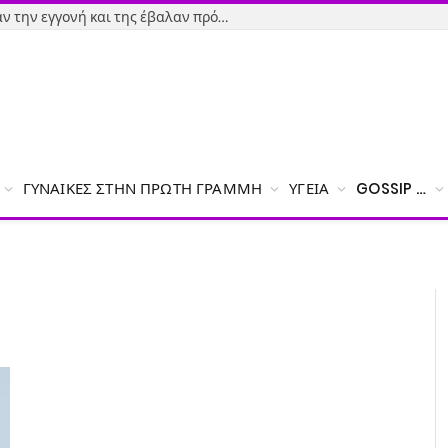
Εύβοια-Απίστευτο: Φορολόγησαν την εγγονή και της έβαλαν πρόστιμο γιατί δεν δήλωσε το χαρτζιλίκι του παππού!
ΓΥΝΑΊΚΕΣ ΣΤΗΝ ΠΡΏΤΗ ΓΡΑΜΜΉ
ΥΓΕΊΑ
GOSSIP …