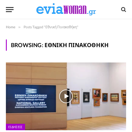
Home
»
Posts Tagged "Εθνική Πινακοθήκη"
BROWSING:
ΕΘΝΙΚΉ ΠΙΝΑΚΟΘΉΚΗ
ΕΙΔΉΣΕΙΣ