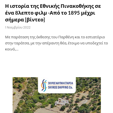
Η ιστορία της Εθνικής Πινακοθήκης σε
ένα 8λεπτο φιλμ -Από το 1895 μέχρι
σήμερα [βίντεο]
1 Νοεμβρίου 2022
Με παράταση της έκθεσης του Παρθένη και το εστιατόριο
στην ταράτσα, με την απέραντη θέα, έτοιμο να υποδεχτεί το
κοινό,…