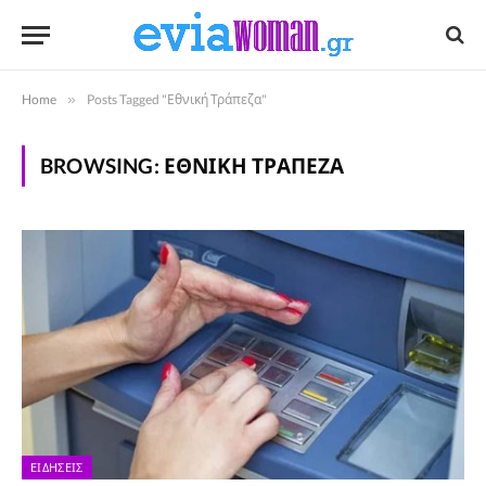
Home
»
Posts Tagged "Εθνική Τράπεζα"
BROWSING:
ΕΘΝΙΚΉ ΤΡΆΠΕΖΑ
ΕΙΔΉΣΕΙΣ