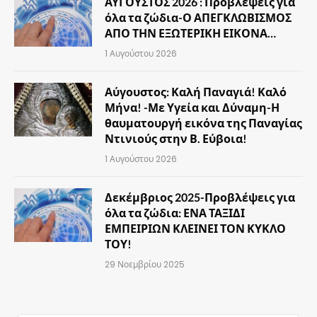
ΑΥΓΟΥΣΤΟΣ 2026 : Προβλέψεις για
όλα τα ζώδια-Ο ΑΠΕΓΚΛΩΒΙΣΜΟΣ
ΑΠΟ ΤΗΝ ΕΞΩΤΕΡΙΚΗ ΕΙΚΟΝΑ…
1 Αυγούστου 2026
Αύγουστος: Καλή Παναγιά! Καλό
Μήνα! -Με Υγεία και Δύναμη-Η
θαυματουργή εικόνα της Παναγίας
Ντινιούς στην Β. Εύβοια!
1 Αυγούστου 2026
Δεκέμβριος 2025-Προβλέψεις για
όλα τα ζώδια: ΕΝΑ ΤΑΞΙΔΙ
ΕΜΠΕΙΡΙΩΝ ΚΛΕΙΝΕΙ ΤΟΝ ΚΥΚΛΟ
ΤΟΥ!
29 Νοεμβρίου 2025