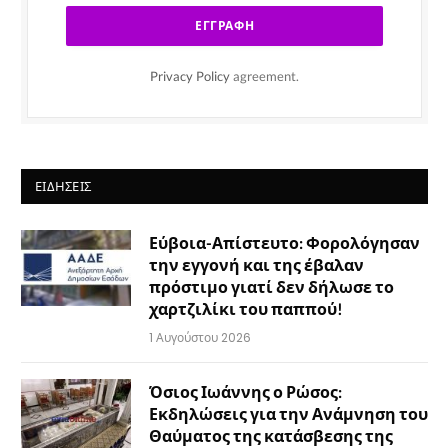
Privacy Policy
agreement.
ΕΙΔΉΣΕΙΣ
Εύβοια-Απίστευτο: Φορολόγησαν
την εγγονή και της έβαλαν
πρόστιμο γιατί δεν δήλωσε το
χαρτζιλίκι του παππού!
1 Αυγούστου 2026
Όσιος Ιωάννης ο Ρώσος:
Εκδηλώσεις για την Ανάμνηση του
Θαύματος της κατάσβεσης της