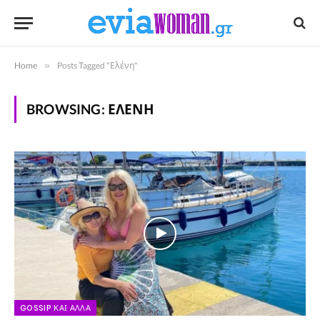
Home
»
Posts Tagged "Ελένη"
BROWSING:
ΕΛΈΝΗ
GOSSIP ΚΑΙ ΆΛΛΑ