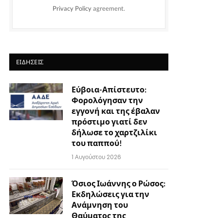
Privacy Policy
agreement.
ΕΙΔΉΣΕΙΣ
Εύβοια-Απίστευτο:
Φορολόγησαν την
εγγονή και της έβαλαν
πρόστιμο γιατί δεν
δήλωσε το χαρτζιλίκι
του παππού!
1 Αυγούστου 2026
Όσιος Ιωάννης ο Ρώσος:
Εκδηλώσεις για την
Ανάμνηση του
Θαύματος της