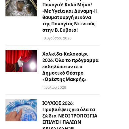
Παναγιά! Καλό Μήνα!
-Με Υγεία και Δύναμη-Η
θαυματουργή εικόνα
της Παναγίας Ντινιούς
στην Β. Εύβοια!
1 Αυγούστου 2026
Χαλκίδα-Καλοκαίρι
2026: Όλο το πρόγραμμα
εκδηλώσεων στο
Δημοτικό Θέατρο
«Ορέστης Μακρής»
1 Ιουλίου 2026
ΙΟΥΛΙΟΣ 2026:
Προβλέψεις για όλα τα
ζώδια-ΝΕΟΙ ΤΡΟΠΟΙ ΓΙΑ
ΕΠΙΛΥΣΗ ΠΑΛΙΩΝ
ΚΑΤΑΣΤΑΣΕΩΝ…