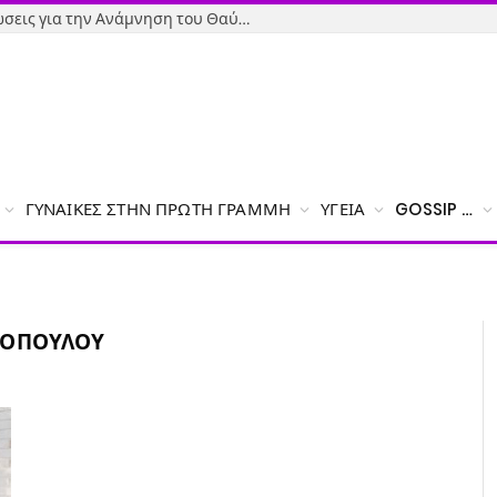
Όσιος Ιωάννης ο Ρώσος: Εκδηλώσεις για την Ανάμνηση του Θαύματος της κατάσβεσης της φωτιάς – Το πρόγραμμα
ΓΥΝΑΊΚΕΣ ΣΤΗΝ ΠΡΏΤΗ ΓΡΑΜΜΉ
ΥΓΕΊΑ
GOSSIP …
ΤΟΠΟΎΛΟΥ