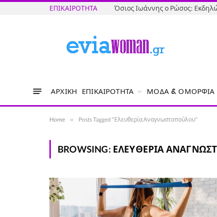
ΕΠΙΚΑΙΡΌΤΗΤΑ
ΑΡΧΙΚΉ
ΕΠΙΚΑΙΡΌΤΗΤΑ
ΜΌΔΑ & ΟΜΟΡΦΙΆ
Home
»
Posts Tagged "Ελευθερία Αναγνωστοπούλου"
BROWSING:
ΕΛΕΥΘΕΡΊΑ ΑΝΑΓΝΩΣ