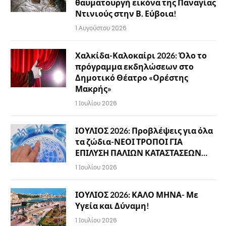
θαυματουργή εικόνα της Παναγίας
Ντινιούς στην Β. Εύβοια!
1 Αυγούστου 2026
Χαλκίδα-Καλοκαίρι 2026: Όλο το
πρόγραμμα εκδηλώσεων στο
Δημοτικό Θέατρο «Ορέστης
Μακρής»
1 Ιουλίου 2026
ΙΟΥΛΙΟΣ 2026: Προβλέψεις για όλα
τα ζώδια-ΝΕΟΙ ΤΡΟΠΟΙ ΓΙΑ
ΕΠΙΛΥΣΗ ΠΑΛΙΩΝ ΚΑΤΑΣΤΑΣΕΩΝ…
1 Ιουλίου 2026
ΙΟΥΛΙΟΣ 2026: ΚΑΛΟ ΜΗΝΑ- Με
Υγεία και Δύναμη!
1 Ιουλίου 2026