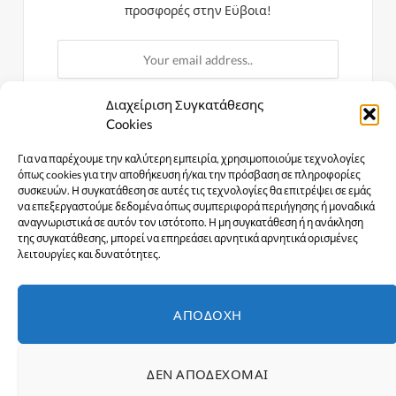
προσφορές στην Εϋβοια!
Διαχείριση Συγκατάθεσης
Cookies
Privacy Policy
agreement.
Για να παρέχουμε την καλύτερη εμπειρία, χρησιμοποιούμε τεχνολογίες
όπως cookies για την αποθήκευση ή/και την πρόσβαση σε πληροφορίες
συσκευών. Η συγκατάθεση σε αυτές τις τεχνολογίες θα επιτρέψει σε εμάς
να επεξεργαστούμε δεδομένα όπως συμπεριφορά περιήγησης ή μοναδικά
αναγνωριστικά σε αυτόν τον ιστότοπο. Η μη συγκατάθεση ή η ανάκληση
της συγκατάθεσης, μπορεί να επηρεάσει αρνητικά αρνητικά ορισμένες
λειτουργίες και δυνατότητες.
ΑΠΟΔΟΧΉ
ΔΕΝ ΑΠΟΔΈΧΟΜΑΙ