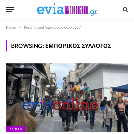
Home
»
Posts Tagged "εμπορικός σύλλογος"
BROWSING:
ΕΜΠΟΡΙΚΌΣ ΣΎΛΛΟΓΟΣ
ΕΙΔΉΣΕΙΣ