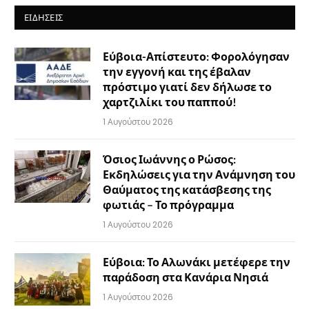
ΕΙΔΉΣΕΙΣ
Εύβοια-Απίστευτο: Φορολόγησαν
την εγγονή και της έβαλαν
πρόστιμο γιατί δεν δήλωσε το
χαρτζιλίκι του παππού!
1 Αυγούστου 2026
Όσιος Ιωάννης ο Ρώσος:
Εκδηλώσεις για την Ανάμνηση του
Θαύματος της κατάσβεσης της
φωτιάς – Το πρόγραμμα
1 Αυγούστου 2026
Εύβοια: Το Αλωνάκι μετέφερε την
παράδοση στα Κανάρια Νησιά
1 Αυγούστου 2026