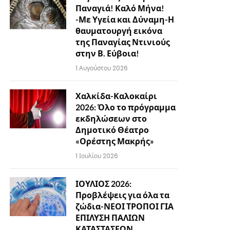
Παναγιά! Καλό Μήνα!
-Με Υγεία και Δύναμη-Η
θαυματουργή εικόνα
της Παναγίας Ντινιούς
στην Β. Εύβοια!
1 Αυγούστου 2026
Χαλκίδα-Καλοκαίρι
2026: Όλο το πρόγραμμα
εκδηλώσεων στο
Δημοτικό Θέατρο
«Ορέστης Μακρής»
1 Ιουλίου 2026
ΙΟΥΛΙΟΣ 2026:
Προβλέψεις για όλα τα
ζώδια-ΝΕΟΙ ΤΡΟΠΟΙ ΓΙΑ
ΕΠΙΛΥΣΗ ΠΑΛΙΩΝ
ΚΑΤΑΣΤΑΣΕΩΝ…