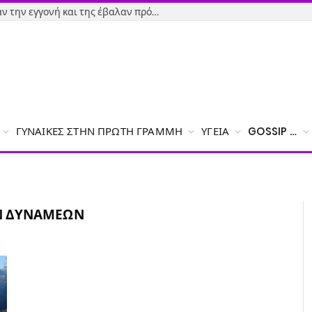
Εύβοια-Απίστευτο: Φορολόγησαν την εγγονή και της έβαλαν πρόστιμο γιατί δεν δήλωσε το χαρτζιλίκι του παππού!
ΓΥΝΑΊΚΕΣ ΣΤΗΝ ΠΡΏΤΗ ΓΡΑΜΜΉ
ΥΓΕΊΑ
GOSSIP …
Ν ΔΥΝΆΜΕΩΝ