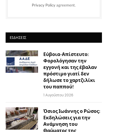
Privacy Policy
agreement.
ΕΙΔΉΣΕΙΣ
Εύβοια-Απίστευτο:
Φορολόγησαν την
εγγονή και της έβαλαν
πρόστιμο γιατί δεν
δήλωσε το χαρτζιλίκι
του παππού!
1 Αυγούστου 2026
Όσιος Ιωάννης ο Ρώσος:
Εκδηλώσεις για την
Ανάμνηση του
Θαύματος της