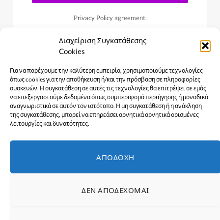
Privacy Policy
agreement.
Διαχείριση Συγκατάθεσης
Cookies
Για να παρέχουμε την καλύτερη εμπειρία, χρησιμοποιούμε τεχνολογίες
όπως cookies για την αποθήκευση ή/και την πρόσβαση σε πληροφορίες
συσκευών. Η συγκατάθεση σε αυτές τις τεχνολογίες θα επιτρέψει σε εμάς
να επεξεργαστούμε δεδομένα όπως συμπεριφορά περιήγησης ή μοναδικά
αναγνωριστικά σε αυτόν τον ιστότοπο. Η μη συγκατάθεση ή η ανάκληση
της συγκατάθεσης, μπορεί να επηρεάσει αρνητικά αρνητικά ορισμένες
λειτουργίες και δυνατότητες.
Facebook
X
Instagram
YouTube
ΑΠΟΔΟΧΉ
(Twitter)
ΑΡΧΙΚΉ
ΕΙΔΉΣΕΙΣ
ΠΟΛΙΤΙΣΜΌΣ
ΔΕΝ ΑΠΟΔΈΧΟΜΑΙ
ΓΥΝΑΊΚΕΣ ΣΤΗΝ ΠΡΏΤΗ ΓΡΑΜΜΉ