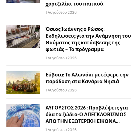
χαρτζιλίκι του παππού!
1 Αυγούστου 2026
Όσιος Ιωάννης ο Ρώσος:
Εκδηλώσεις για την Ανάμνηση του
Θαύματος της κατάσβεσης της
φωτιάς – Το πρόγραμμα
1 Αυγούστου 2026
Εύβοια: Το Αλωνάκι μετέφερε την
παράδοση στα Κανάρια Νησιά
1 Αυγούστου 2026
ΑΥΓΟΥΣΤΟΣ 2026 : Προβλέψεις για
όλα τα ζώδια-Ο ΑΠΕΓΚΛΩΒΙΣΜΟΣ
ΑΠΟ ΤΗΝ ΕΞΩΤΕΡΙΚΗ ΕΙΚΟΝΑ…
1 Αυγούστου 2026