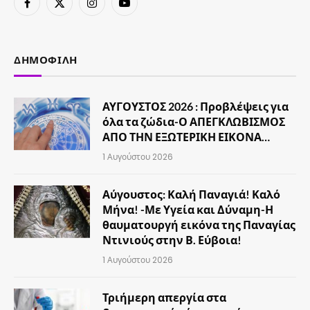
Facebook
X
Instagram
YouTube
(Twitter)
ΔΗΜΟΦΙΛΉ
ΑΥΓΟΥΣΤΟΣ 2026 : Προβλέψεις για
όλα τα ζώδια-Ο ΑΠΕΓΚΛΩΒΙΣΜΟΣ
ΑΠΟ ΤΗΝ ΕΞΩΤΕΡΙΚΗ ΕΙΚΟΝΑ…
1 Αυγούστου 2026
Αύγουστος: Καλή Παναγιά! Καλό
Μήνα! -Με Υγεία και Δύναμη-Η
θαυματουργή εικόνα της Παναγίας
Ντινιούς στην Β. Εύβοια!
1 Αυγούστου 2026
Τριήμερη απεργία στα