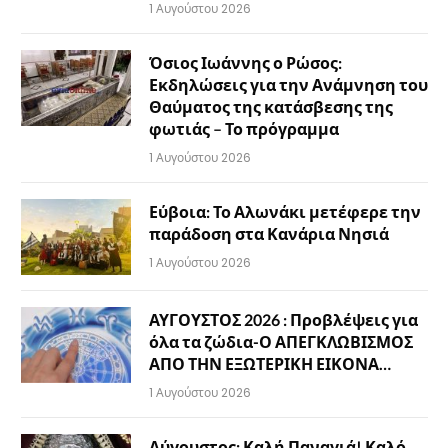
1 Αυγούστου 2026
Όσιος Ιωάννης ο Ρώσος:
Εκδηλώσεις για την Ανάμνηση του
Θαύματος της κατάσβεσης της
φωτιάς – Το πρόγραμμα
1 Αυγούστου 2026
Εύβοια: Το Αλωνάκι μετέφερε την
παράδοση στα Κανάρια Νησιά
1 Αυγούστου 2026
ΑΥΓΟΥΣΤΟΣ 2026 : Προβλέψεις για
όλα τα ζώδια-Ο ΑΠΕΓΚΛΩΒΙΣΜΟΣ
ΑΠΟ ΤΗΝ ΕΞΩΤΕΡΙΚΗ ΕΙΚΟΝΑ…
1 Αυγούστου 2026
Αύγουστος: Καλή Παναγιά! Καλό