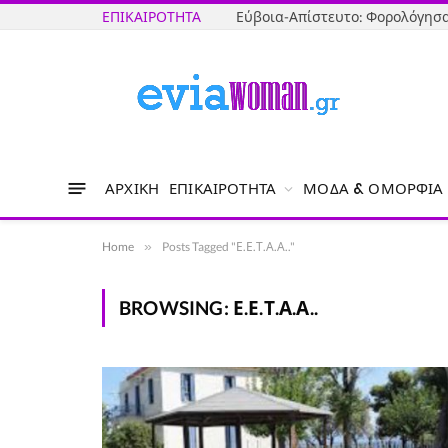
ΕΠΙΚΑΙΡΌΤΗΤΑ
ΑΡΧΙΚΉ
ΕΠΙΚΑΙΡΌΤΗΤΑ
ΜΌΔΑ & ΟΜΟΡΦΙΆ
Home
»
Posts Tagged "Ε.Ε.Τ.Α.Α.."
BROWSING:
Ε.Ε.Τ.Α.Α..