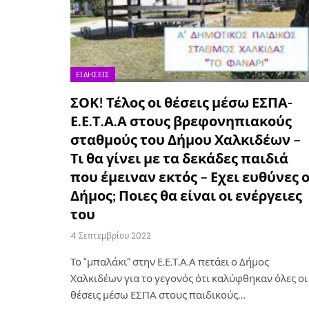
ΕΙΔΉΣΕΙΣ
ΣΟΚ! Τέλος οι θέσεις μέσω ΕΣΠΑ-
Ε.Ε.Τ.Α.Α στους βρεφονηπιακούς
σταθμούς του Δήμου Χαλκιδέων –
Τι θα γίνει με τα δεκάδες παιδιά
που έμειναν εκτός – Εχει ευθύνες 
Δήμος; Ποιες θα είναι οι ενέργειες
του
4 Σεπτεμβρίου 2022
Το “μπαλάκι” στην Ε.Ε.Τ.Α.Α πετάει ο Δήμος
Χαλκιδέων για το γεγονός ότι καλύφθηκαν όλες οι
θέσεις μέσω ΕΣΠΑ στους παιδικούς…