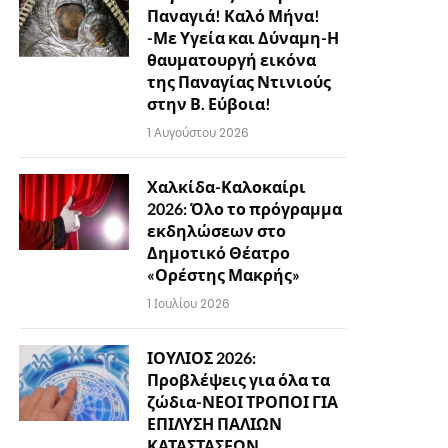
Παναγιά! Καλό Μήνα!
-Με Υγεία και Δύναμη-Η
θαυματουργή εικόνα
της Παναγίας Ντινιούς
στην Β. Εύβοια!
1 Αυγούστου 2026
Χαλκίδα-Καλοκαίρι
2026: Όλο το πρόγραμμα
εκδηλώσεων στο
Δημοτικό Θέατρο
«Ορέστης Μακρής»
1 Ιουλίου 2026
ΙΟΥΛΙΟΣ 2026:
Προβλέψεις για όλα τα
ζώδια-ΝΕΟΙ ΤΡΟΠΟΙ ΓΙΑ
ΕΠΙΛΥΣΗ ΠΑΛΙΩΝ
ΚΑΤΑΣΤΑΣΕΩΝ…