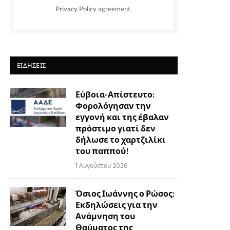
Privacy Policy
agreement.
ΕΙΔΉΣΕΙΣ
Εύβοια-Απίστευτο:
Φορολόγησαν την
εγγονή και της έβαλαν
πρόστιμο γιατί δεν
δήλωσε το χαρτζιλίκι
του παππού!
1 Αυγούστου 2026
Όσιος Ιωάννης ο Ρώσος:
Εκδηλώσεις για την
Ανάμνηση του
Θαύματος της