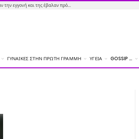
Εύβοια-Απίστευτο: Φορολόγησαν την εγγονή και της έβαλαν πρόστιμο γιατί δεν δήλωσε το χαρτζιλίκι του παππού!
ΓΥΝΑΊΚΕΣ ΣΤΗΝ ΠΡΏΤΗ ΓΡΑΜΜΉ
ΥΓΕΊΑ
GOSSIP …