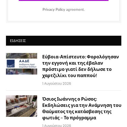
Privacy Policy
agreement.
ΕΙΔΉΣΕΙΣ
Εύβοια-Απίστευτο: Φορολόγησαν
την εγγονή και της έβαλαν
πρόστιμο γιατί δεν δήλωσε το
χαρτζιλίκι του παππού!
1 Αυγούστου 2026
Όσιος Ιωάννης ο Ρώσος:
Εκδηλώσεις για την Ανάμνηση του
Θαύματος της κατάσβεσης της
φωτιάς – Το πρόγραμμα
1 Αυγούστου 2026