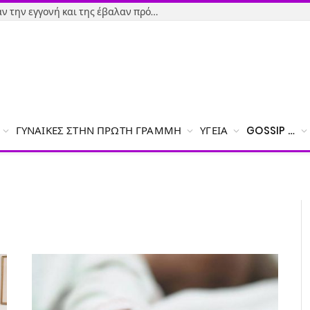
Εύβοια-Απίστευτο: Φορολόγησαν την εγγονή και της έβαλαν πρόστιμο γιατί δεν δήλωσε το χαρτζιλίκι του παππού!
ΓΥΝΑΊΚΕΣ ΣΤΗΝ ΠΡΏΤΗ ΓΡΑΜΜΉ
ΥΓΕΊΑ
GOSSIP …