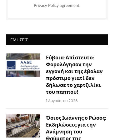
Privacy Policy
agreement.
ΕΙΔΉΣΕΙΣ
Εύβοια-Απίστευτο:
Φορολόγησαν την
εγγονή και της έβαλαν
πρόστιμο γιατί δεν
δήλωσε το χαρτζιλίκι
του παππού!
1 Αυγούστου 2026
Όσιος Ιωάννης ο Ρώσος:
Εκδηλώσεις για την
Ανάμνηση του
Θαύματος της