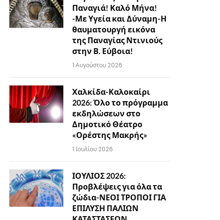
Παναγιά! Καλό Μήνα!
-Με Υγεία και Δύναμη-Η
θαυματουργή εικόνα
της Παναγίας Ντινιούς
στην Β. Εύβοια!
1 Αυγούστου 2026
Χαλκίδα-Καλοκαίρι
2026: Όλο το πρόγραμμα
εκδηλώσεων στο
Δημοτικό Θέατρο
«Ορέστης Μακρής»
1 Ιουλίου 2026
ΙΟΥΛΙΟΣ 2026:
Προβλέψεις για όλα τα
ζώδια-ΝΕΟΙ ΤΡΟΠΟΙ ΓΙΑ
ΕΠΙΛΥΣΗ ΠΑΛΙΩΝ
ΚΑΤΑΣΤΑΣΕΩΝ…