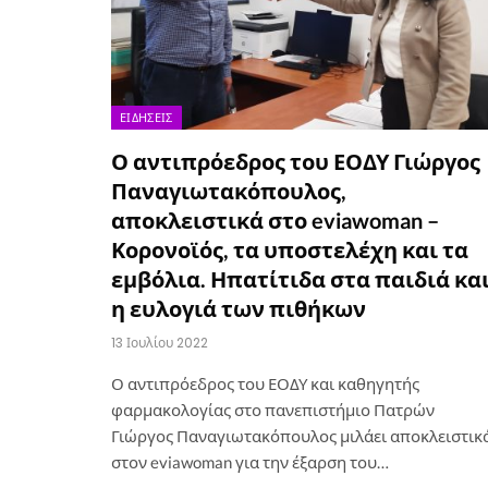
ΕΙΔΉΣΕΙΣ
Ο αντιπρόεδρος του ΕΟΔΥ Γιώργος
Παναγιωτακόπουλος,
αποκλειστικά στο eviawoman –
Κορονοϊός, τα υποστελέχη και τα
εμβόλια. Ηπατίτιδα στα παιδιά κα
η ευλογιά των πιθήκων
13 Ιουλίου 2022
Ο αντιπρόεδρος του ΕΟΔΥ και καθηγητής
φαρμακολογίας στο πανεπιστήμιο Πατρών
Γιώργος Παναγιωτακόπουλος μιλάει αποκλειστικ
στον eviawoman για την έξαρση του…