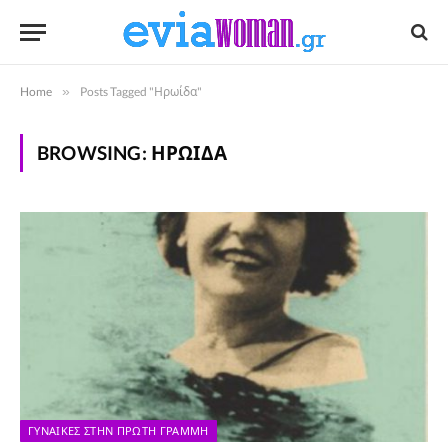
Home
»
Posts Tagged "Ηρωίδα"
BROWSING:
ΗΡΩΊΔΑ
ΓΥΝΑΊΚΕΣ ΣΤΗΝ ΠΡΏΤΗ ΓΡΑΜΜΉ