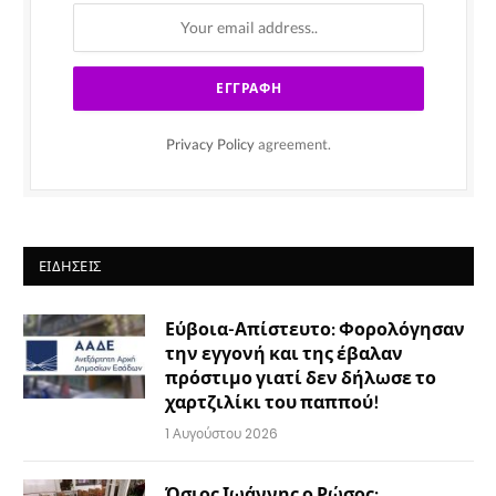
Privacy Policy
agreement.
ΕΙΔΉΣΕΙΣ
Εύβοια-Απίστευτο: Φορολόγησαν
την εγγονή και της έβαλαν
πρόστιμο γιατί δεν δήλωσε το
χαρτζιλίκι του παππού!
1 Αυγούστου 2026
Όσιος Ιωάννης ο Ρώσος: