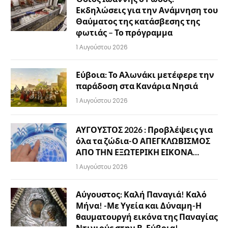
Εκδηλώσεις για την Ανάμνηση του
Θαύματος της κατάσβεσης της
φωτιάς – Το πρόγραμμα
1 Αυγούστου 2026
Εύβοια: Το Αλωνάκι μετέφερε την
παράδοση στα Κανάρια Νησιά
1 Αυγούστου 2026
ΑΥΓΟΥΣΤΟΣ 2026 : Προβλέψεις για
όλα τα ζώδια-Ο ΑΠΕΓΚΛΩΒΙΣΜΟΣ
ΑΠΟ ΤΗΝ ΕΞΩΤΕΡΙΚΗ ΕΙΚΟΝΑ…
1 Αυγούστου 2026
Αύγουστος: Καλή Παναγιά! Καλό
Μήνα! -Με Υγεία και Δύναμη-Η
θαυματουργή εικόνα της Παναγίας
Ντινιούς στην Β. Εύβοια!