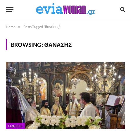
Home
»
Posts Tagged "θανάσης"
BROWSING:
ΘΑΝΆΣΗΣ
ΕΙΔΉΣΕΙΣ