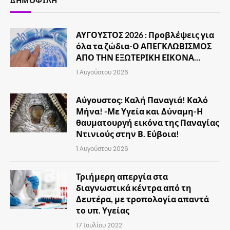
ΔΗΜΟΦΙΛΉ
ΑΥΓΟΥΣΤΟΣ 2026 : Προβλέψεις για
όλα τα ζώδια-Ο ΑΠΕΓΚΛΩΒΙΣΜΟΣ
ΑΠΟ ΤΗΝ ΕΞΩΤΕΡΙΚΗ ΕΙΚΟΝΑ…
1 Αυγούστου 2026
Αύγουστος: Καλή Παναγιά! Καλό
Μήνα! -Με Υγεία και Δύναμη-Η
θαυματουργή εικόνα της Παναγίας
Ντινιούς στην Β. Εύβοια!
1 Αυγούστου 2026
Τριήμερη απεργία στα
διαγνωστικά κέντρα από τη
Δευτέρα, με τροπολογία απαντά
το υπ. Υγείας
17 Ιουλίου 2022