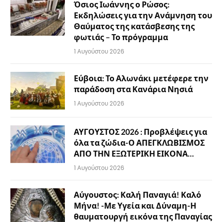
Όσιος Ιωάννης ο Ρώσος:
Εκδηλώσεις για την Ανάμνηση του
Θαύματος της κατάσβεσης της
φωτιάς – Το πρόγραμμα
1 Αυγούστου 2026
Εύβοια: Το Αλωνάκι μετέφερε την
παράδοση στα Κανάρια Νησιά
1 Αυγούστου 2026
ΑΥΓΟΥΣΤΟΣ 2026 : Προβλέψεις για
όλα τα ζώδια-Ο ΑΠΕΓΚΛΩΒΙΣΜΟΣ
ΑΠΟ ΤΗΝ ΕΞΩΤΕΡΙΚΗ ΕΙΚΟΝΑ…
1 Αυγούστου 2026
Αύγουστος: Καλή Παναγιά! Καλό
Μήνα! -Με Υγεία και Δύναμη-Η
θαυματουργή εικόνα της Παναγίας