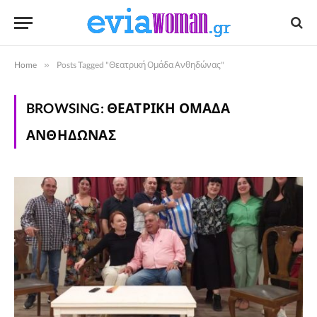
Home
»
Posts Tagged "Θεατρική Ομάδα Ανθηδώνας"
BROWSING:
ΘΕΑΤΡΙΚΉ ΟΜΆΔΑ
ΑΝΘΗΔΏΝΑΣ