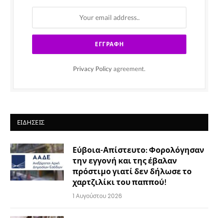
Privacy Policy
agreement.
ΕΙΔΉΣΕΙΣ
Εύβοια-Απίστευτο: Φορολόγησαν
την εγγονή και της έβαλαν
πρόστιμο γιατί δεν δήλωσε το
χαρτζιλίκι του παππού!
1 Αυγούστου 2026