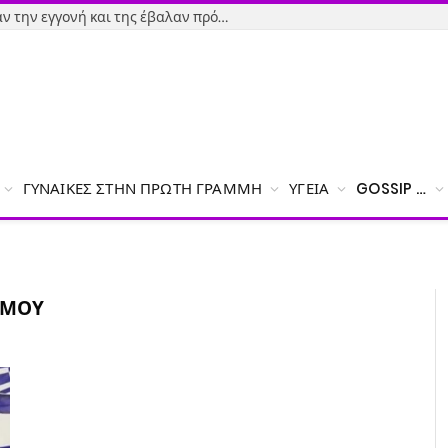
Εύβοια-Απίστευτο: Φορολόγησαν την εγγονή και της έβαλαν πρόστιμο γιατί δεν δήλωσε το χαρτζιλίκι του παππού!
ΓΥΝΑΊΚΕΣ ΣΤΗΝ ΠΡΏΤΗ ΓΡΑΜΜΉ
ΥΓΕΊΑ
GOSSIP …
ΉΜΟΥ