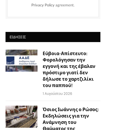
Privacy Policy
agreement.
ΕΙΔΉΣΕΙΣ
Εύβοια-Απίστευτο:
Φορολόγησαν την
εγγονή και της έβαλαν
πρόστιμο γιατί δεν
δήλωσε το χαρτζιλίκι
του παππού!
1 Αυγούστου 2026
Όσιος Ιωάννης ο Ρώσος:
Εκδηλώσεις για την
Ανάμνηση του
Θαύματος της