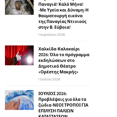
Παναγιά! Καλό Μήνα!
-Με Υγεία και Δύναμη-Η
θαυματουργή εικόνα
της Παναγίας Ντινιούς
στην Β. Εύβοια!
1 Αυγούστου 2026
Χαλκίδα-Καλοκαίρι
2026: Όλο το πρόγραμμα
εκδηλώσεων στο
Δημοτικό Θέατρο
«Ορέστης Μακρής»
1 Ιουλίου 2026
ΙΟΥΛΙΟΣ 2026:
Προβλέψεις για όλα τα
ζώδια-ΝΕΟΙ ΤΡΟΠΟΙ ΓΙΑ
ΕΠΙΛΥΣΗ ΠΑΛΙΩΝ
ΚΑΤΑΣΤΑΣΕΩΝ…