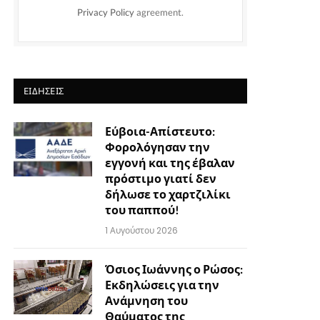
Privacy Policy
agreement.
ΕΙΔΉΣΕΙΣ
Εύβοια-Απίστευτο:
Φορολόγησαν την
εγγονή και της έβαλαν
πρόστιμο γιατί δεν
δήλωσε το χαρτζιλίκι
του παππού!
1 Αυγούστου 2026
Όσιος Ιωάννης ο Ρώσος:
Εκδηλώσεις για την
Ανάμνηση του
Θαύματος της