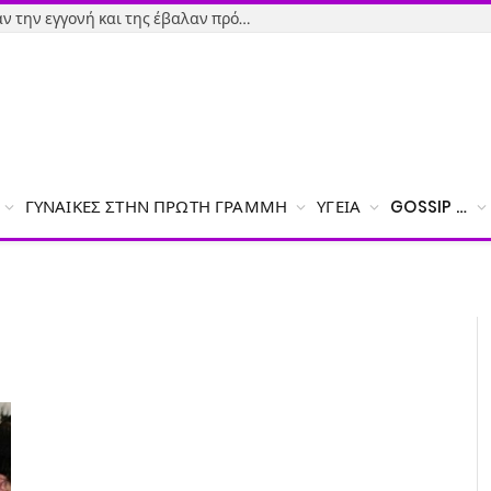
Εύβοια-Απίστευτο: Φορολόγησαν την εγγονή και της έβαλαν πρόστιμο γιατί δεν δήλωσε το χαρτζιλίκι του παππού!
ΓΥΝΑΊΚΕΣ ΣΤΗΝ ΠΡΏΤΗ ΓΡΑΜΜΉ
ΥΓΕΊΑ
GOSSIP …