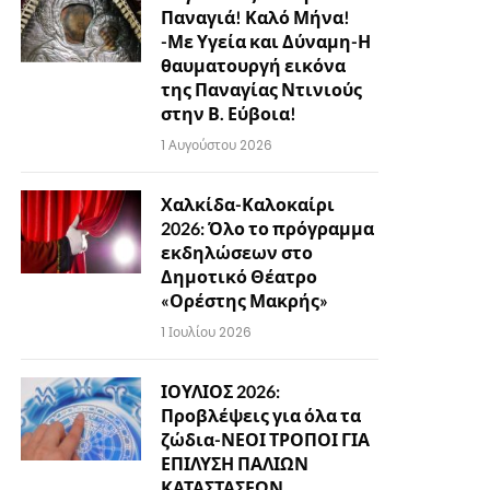
Παναγιά! Καλό Μήνα!
-Με Υγεία και Δύναμη-Η
θαυματουργή εικόνα
της Παναγίας Ντινιούς
στην Β. Εύβοια!
1 Αυγούστου 2026
Χαλκίδα-Καλοκαίρι
2026: Όλο το πρόγραμμα
εκδηλώσεων στο
Δημοτικό Θέατρο
«Ορέστης Μακρής»
1 Ιουλίου 2026
ΙΟΥΛΙΟΣ 2026:
Προβλέψεις για όλα τα
ζώδια-ΝΕΟΙ ΤΡΟΠΟΙ ΓΙΑ
ΕΠΙΛΥΣΗ ΠΑΛΙΩΝ
ΚΑΤΑΣΤΑΣΕΩΝ…